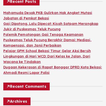
h
Recent Posts
f
o
Mahamuda Desak PKB Gulirkan Hak Angket Mutasi
r
Jabatan di Pemkot Bekasi
:
Gaji Dipotong, Lalu Dipecat: Kisah Satpam Merangkap
Jukir di Puskesmas Teluk Pucung
Polemik Pemotongan Gaji Tenaga Keamanan
Puskesmas Teluk Pucung Berakhir Damai: Mediasi,
Kompensasi, dan Janji Perbaikan
Pelajar GPM School Bekasi Timur Gelar Aksi Bersih
Lingkungan di Hari WCD: Dari Kelas ke Jalan, Dari
Wacana ke Tindakan
Dugaan Kekerasan di Rapat Banggar DPRD Kota Bekasi:
Ahmadi Resmi Lapor Polisi
Recent Comments
Archives