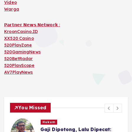
Video
Warga
𝗣𝗮𝗿𝘁𝗻𝗲𝗿 𝗡𝗲𝘄𝘀 𝗡𝗲𝘁𝘄𝗼𝗿𝗸 :
KroonCasino.ID
XX520 Casino
520PlayZone
520GamingNews
520BetRadar
520PlayScope
AV7PlayNews
You Missed
Hukum
n
Gaji Dipotong, Lalu Dipecat: