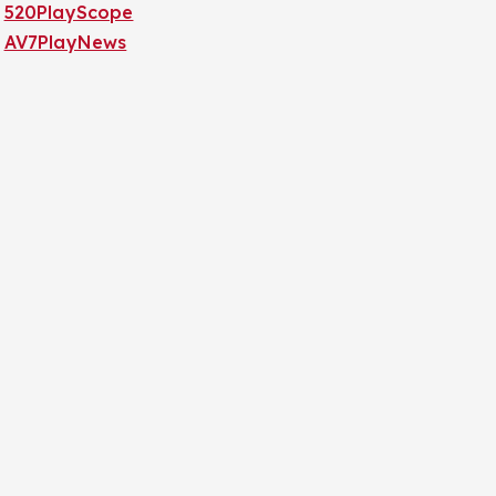
520PlayScope
AV7PlayNews