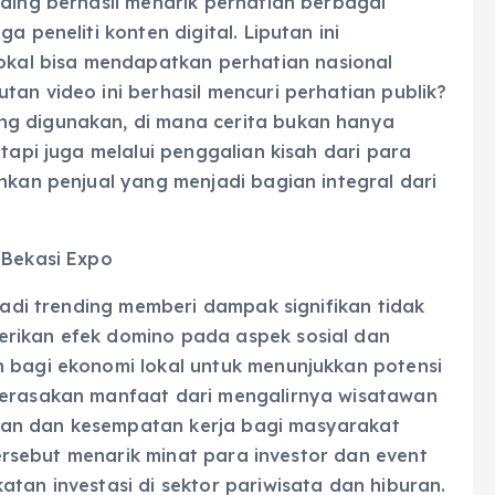
nding berhasil menarik perhatian berbagai
a peneliti konten digital. Liputan ini
al bisa mendapatkan perhatian nasional
tan video ini berhasil mencuri perhatian publik?
ng digunakan, di mana cerita bukan hanya
etapi juga melalui penggalian kisah dari para
ahkan penjual yang menjadi bagian integral dari
 Bekasi Expo
 jadi trending memberi dampak signifikan tidak
erikan efek domino pada aspek sosial dan
h bagi ekonomi lokal untuk menunjukkan potensi
merasakan manfaat dari mengalirnya wisatawan
tan dan kesempatan kerja bagi masyarakat
 tersebut menarik minat para investor dan event
tan investasi di sektor pariwisata dan hiburan.