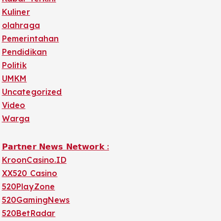
Kuliner
olahraga
Pemerintahan
Pendidikan
Politik
UMKM
Uncategorized
Video
Warga
𝗣𝗮𝗿𝘁𝗻𝗲𝗿 𝗡𝗲𝘄𝘀 𝗡𝗲𝘁𝘄𝗼𝗿𝗸 :
KroonCasino.ID
XX520 Casino
520PlayZone
520GamingNews
520BetRadar