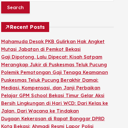
a
r
c
Recent Posts
h
f
Mahamuda Desak PKB Gulirkan Hak Angket
o
Mutasi Jabatan di Pemkot Bekasi
r
Gaji Dipotong, Lalu Dipecat: Kisah Satpam
:
Merangkap Jukir di Puskesmas Teluk Pucung
Polemik Pemotongan Gaji Tenaga Keamanan
Puskesmas Teluk Pucung Berakhir Damai:
Mediasi, Kompensasi, dan Janji Perbaikan
Pelajar GPM School Bekasi Timur Gelar Aksi
Bersih Lingkungan di Hari WCD: Dari Kelas ke
Jalan, Dari Wacana ke Tindakan
Dugaan Kekerasan di Rapat Banggar DPRD
Kota Bekasi: Ahmadi Resmi Lapor Polisi