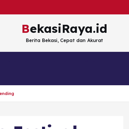
BekasiRaya.id
Berita Bekasi, Cepat dan Akurat
Kabar Terkini
Kuliner
Pemerintahan
rending