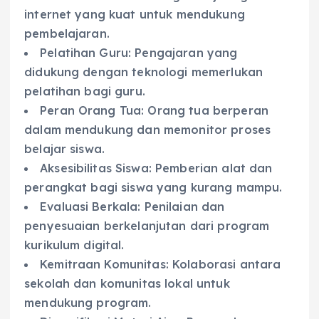
internet yang kuat untuk mendukung
pembelajaran.
Pelatihan Guru: Pengajaran yang
didukung dengan teknologi memerlukan
pelatihan bagi guru.
Peran Orang Tua: Orang tua berperan
dalam mendukung dan memonitor proses
belajar siswa.
Aksesibilitas Siswa: Pemberian alat dan
perangkat bagi siswa yang kurang mampu.
Evaluasi Berkala: Penilaian dan
penyesuaian berkelanjutan dari program
kurikulum digital.
Kemitraan Komunitas: Kolaborasi antara
sekolah dan komunitas lokal untuk
mendukung program.