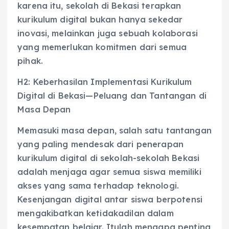
karena itu, sekolah di Bekasi terapkan
kurikulum digital bukan hanya sekedar
inovasi, melainkan juga sebuah kolaborasi
yang memerlukan komitmen dari semua
pihak.
H2: Keberhasilan Implementasi Kurikulum
Digital di Bekasi—Peluang dan Tantangan di
Masa Depan
Memasuki masa depan, salah satu tantangan
yang paling mendesak dari penerapan
kurikulum digital di sekolah-sekolah Bekasi
adalah menjaga agar semua siswa memiliki
akses yang sama terhadap teknologi.
Kesenjangan digital antar siswa berpotensi
mengakibatkan ketidakadilan dalam
kesempatan belajar. Itulah mengapa penting