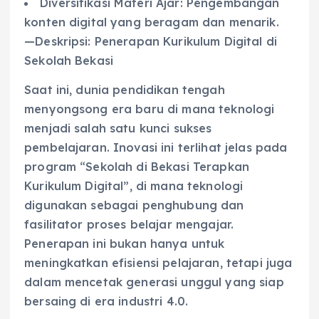
Diversifikasi Materi Ajar: Pengembangan
konten digital yang beragam dan menarik.
—Deskripsi: Penerapan Kurikulum Digital di
Sekolah Bekasi
Saat ini, dunia pendidikan tengah
menyongsong era baru di mana teknologi
menjadi salah satu kunci sukses
pembelajaran. Inovasi ini terlihat jelas pada
program “Sekolah di Bekasi Terapkan
Kurikulum Digital”, di mana teknologi
digunakan sebagai penghubung dan
fasilitator proses belajar mengajar.
Penerapan ini bukan hanya untuk
meningkatkan efisiensi pelajaran, tetapi juga
dalam mencetak generasi unggul yang siap
bersaing di era industri 4.0.