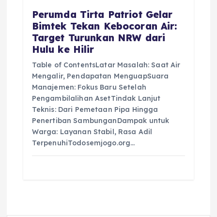
Perumda Tirta Patriot Gelar
Bimtek Tekan Kebocoran Air:
Target Turunkan NRW dari
Hulu ke Hilir
Table of ContentsLatar Masalah: Saat Air
Mengalir, Pendapatan MenguapSuara
Manajemen: Fokus Baru Setelah
Pengambilalihan AsetTindak Lanjut
Teknis: Dari Pemetaan Pipa Hingga
Penertiban SambunganDampak untuk
Warga: Layanan Stabil, Rasa Adil
TerpenuhiTodosemjogo.org…