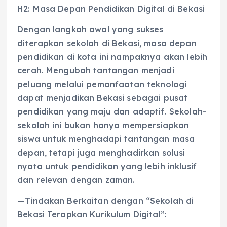
H2: Masa Depan Pendidikan Digital di Bekasi
Dengan langkah awal yang sukses
diterapkan sekolah di Bekasi, masa depan
pendidikan di kota ini nampaknya akan lebih
cerah. Mengubah tantangan menjadi
peluang melalui pemanfaatan teknologi
dapat menjadikan Bekasi sebagai pusat
pendidikan yang maju dan adaptif. Sekolah-
sekolah ini bukan hanya mempersiapkan
siswa untuk menghadapi tantangan masa
depan, tetapi juga menghadirkan solusi
nyata untuk pendidikan yang lebih inklusif
dan relevan dengan zaman.
—Tindakan Berkaitan dengan “Sekolah di
Bekasi Terapkan Kurikulum Digital”: