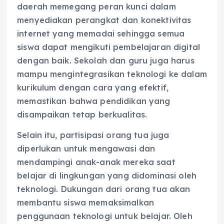
daerah memegang peran kunci dalam
menyediakan perangkat dan konektivitas
internet yang memadai sehingga semua
siswa dapat mengikuti pembelajaran digital
dengan baik. Sekolah dan guru juga harus
mampu mengintegrasikan teknologi ke dalam
kurikulum dengan cara yang efektif,
memastikan bahwa pendidikan yang
disampaikan tetap berkualitas.
Selain itu, partisipasi orang tua juga
diperlukan untuk mengawasi dan
mendampingi anak-anak mereka saat
belajar di lingkungan yang didominasi oleh
teknologi. Dukungan dari orang tua akan
membantu siswa memaksimalkan
penggunaan teknologi untuk belajar. Oleh