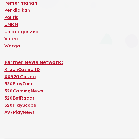
Pemerintahan
Pendidikan
Politik
UMKM
Uncategorized
Video
Warga
𝗣𝗮𝗿𝘁𝗻𝗲𝗿 𝗡𝗲𝘄𝘀 𝗡𝗲𝘁𝘄𝗼𝗿𝗸 :
KroonCasino.ID
XX520 Casino
520PlayZone
520GamingNews
520BetRadar
520PlayScope
AV7PlayNews