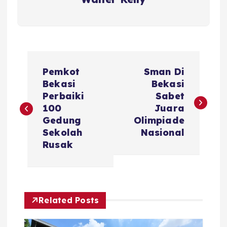
P
Pemkot
Sman Di
o
Bekasi
Bekasi
Perbaiki
Sabet
s
100
Juara
Gedung
Olimpiade
t
Sekolah
Nasional
Rusak
n
a
Related Posts
v