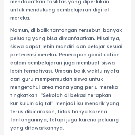
mendapatkan fasilitas yang diperlukan
untuk mendukung pembelajaran digital
mereka.
Namun, di balik tantangan tersebut, banyak
peluang yang bisa dimanfaatkan. Misalnya,
siswa dapat lebih mandiri dan belajar sesuai
preferensi mereka. Penerapan gamification
dalam pembelajaran juga membuat siswa
lebih termotivasi. Umpan balik waktu nyata
dari guru mempermudah siswa untuk
mengetahui area mana yang perlu mereka
tingkatkan. “Sekolah di bekasi terapkan
kurikulum digital” menjadi isu menarik yang
terus dibicarakan, tidak hanya karena
tantangannya, tetapi juga karena peluang
yang ditawarkannya.