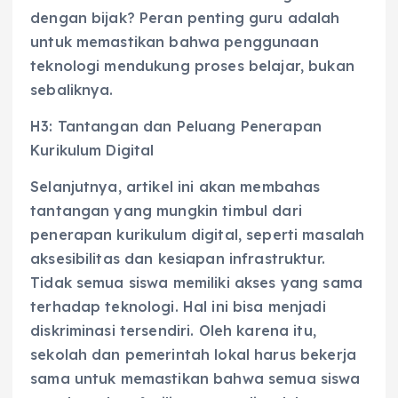
dengan bijak? Peran penting guru adalah
untuk memastikan bahwa penggunaan
teknologi mendukung proses belajar, bukan
sebaliknya.
H3: Tantangan dan Peluang Penerapan
Kurikulum Digital
Selanjutnya, artikel ini akan membahas
tantangan yang mungkin timbul dari
penerapan kurikulum digital, seperti masalah
aksesibilitas dan kesiapan infrastruktur.
Tidak semua siswa memiliki akses yang sama
terhadap teknologi. Hal ini bisa menjadi
diskriminasi tersendiri. Oleh karena itu,
sekolah dan pemerintah lokal harus bekerja
sama untuk memastikan bahwa semua siswa