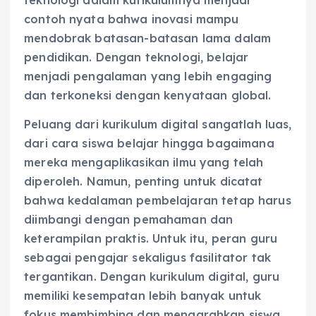
contoh nyata bahwa inovasi mampu
mendobrak batasan-batasan lama dalam
pendidikan. Dengan teknologi, belajar
menjadi pengalaman yang lebih engaging
dan terkoneksi dengan kenyataan global.
Peluang dari kurikulum digital sangatlah luas,
dari cara siswa belajar hingga bagaimana
mereka mengaplikasikan ilmu yang telah
diperoleh. Namun, penting untuk dicatat
bahwa kedalaman pembelajaran tetap harus
diimbangi dengan pemahaman dan
keterampilan praktis. Untuk itu, peran guru
sebagai pengajar sekaligus fasilitator tak
tergantikan. Dengan kurikulum digital, guru
memiliki kesempatan lebih banyak untuk
fokus membimbing dan mengarahkan siswa