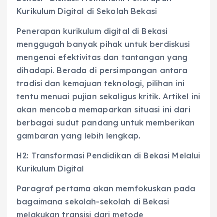
Kurikulum Digital di Sekolah Bekasi
Penerapan kurikulum digital di Bekasi
menggugah banyak pihak untuk berdiskusi
mengenai efektivitas dan tantangan yang
dihadapi. Berada di persimpangan antara
tradisi dan kemajuan teknologi, pilihan ini
tentu menuai pujian sekaligus kritik. Artikel ini
akan mencoba memaparkan situasi ini dari
berbagai sudut pandang untuk memberikan
gambaran yang lebih lengkap.
H2: Transformasi Pendidikan di Bekasi Melalui
Kurikulum Digital
Paragraf pertama akan memfokuskan pada
bagaimana sekolah-sekolah di Bekasi
melakukan transisi dari metode