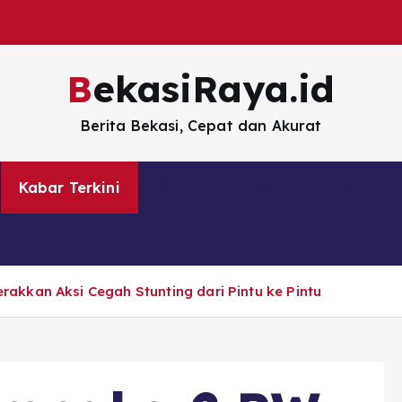
BekasiRaya.id
Berita Bekasi, Cepat dan Akurat
Kabar Terkini
Kuliner
Pemerintahan
kkan Aksi Cegah Stunting dari Pintu ke Pintu