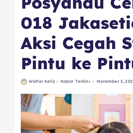
Posyandu C
018 Jakaset
Aksi Cegah S
Pintu ke Pin
Walter Kelly
Kabar Terkini
November 3, 202