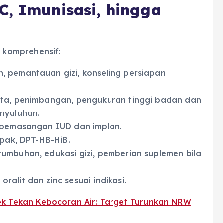
C, Imunisasi, hingga
komprehensif:
n, pemantauan gizi, konseling persiapan
lita, penimbangan, pengukuran tinggi badan dan
enyuluhan.
ta pemasangan IUD dan implan.
ampak, DPT-HB-HiB.
tumbuhan, edukasi gizi, pemberian suplemen bila
ralit dan zinc sesuai indikasi.
tek Tekan Kebocoran Air: Target Turunkan NRW