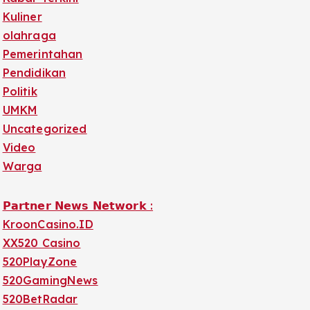
Kuliner
olahraga
Pemerintahan
Pendidikan
Politik
UMKM
Uncategorized
Video
Warga
𝗣𝗮𝗿𝘁𝗻𝗲𝗿 𝗡𝗲𝘄𝘀 𝗡𝗲𝘁𝘄𝗼𝗿𝗸 :
KroonCasino.ID
XX520 Casino
520PlayZone
520GamingNews
520BetRadar