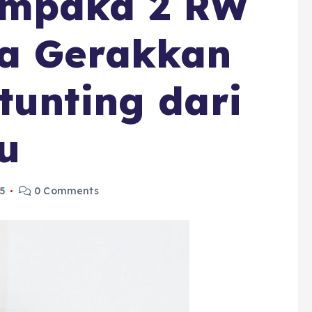
empaka 2 RW
ia Gerakkan
tunting dari
tu
5
0 Comments