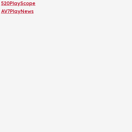
520PlayScope
AV7PlayNews