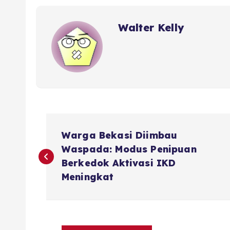
Walter Kelly
P
Warga Bekasi Diimbau
o
Waspada: Modus Penipuan
Berkedok Aktivasi IKD
s
Meningkat
t