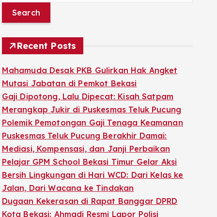
a
r
c
Recent Posts
h
f
Mahamuda Desak PKB Gulirkan Hak Angket
o
Mutasi Jabatan di Pemkot Bekasi
r
Gaji Dipotong, Lalu Dipecat: Kisah Satpam
:
Merangkap Jukir di Puskesmas Teluk Pucung
Polemik Pemotongan Gaji Tenaga Keamanan
Puskesmas Teluk Pucung Berakhir Damai:
Mediasi, Kompensasi, dan Janji Perbaikan
Pelajar GPM School Bekasi Timur Gelar Aksi
Bersih Lingkungan di Hari WCD: Dari Kelas ke
Jalan, Dari Wacana ke Tindakan
Dugaan Kekerasan di Rapat Banggar DPRD
Kota Bekasi: Ahmadi Resmi Lapor Polisi