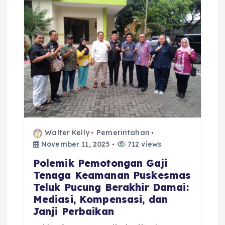
i
g
a
t
i
o
Walter Kelly
Pemerintahan
November 11, 2025
712 views
n
Polemik Pemotongan Gaji
Tenaga Keamanan Puskesmas
Teluk Pucung Berakhir Damai:
Mediasi, Kompensasi, dan
Janji Perbaikan