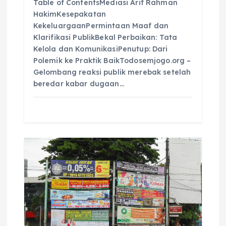
Table of ContentsMediasi Arif Rahman
HakimKesepakatan
KekeluargaanPermintaan Maaf dan
Klarifikasi PublikBekal Perbaikan: Tata
Kelola dan KomunikasiPenutup: Dari
Polemik ke Praktik BaikTodosemjogo.org –
Gelombang reaksi publik merebak setelah
beredar kabar dugaan…