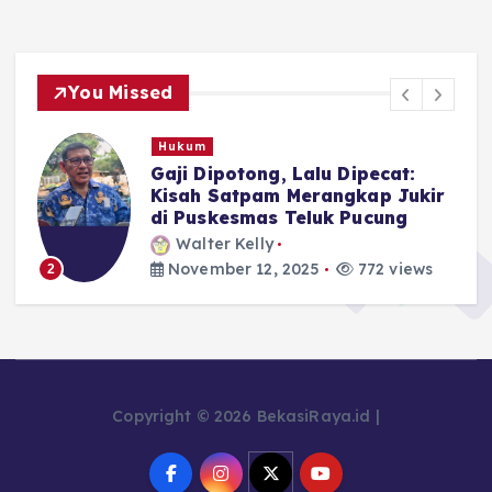
You Missed
Pemerintahan
Polemik Pemotongan Gaji
r
Tenaga Keamanan Puskesmas
Teluk Pucung Berakhir Damai:
Mediasi, Kompensasi, dan Janji
Perbaikan
Walter Kelly
November 11, 2025
712 views
3
Copyright © 2026 BekasiRaya.id |