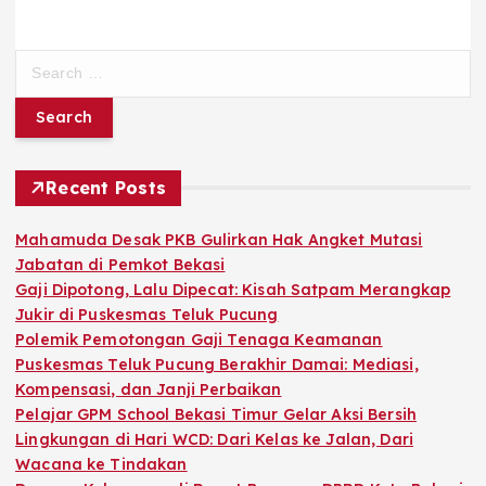
S
e
a
r
c
h
Recent Posts
f
o
Mahamuda Desak PKB Gulirkan Hak Angket Mutasi
r
Jabatan di Pemkot Bekasi
:
Gaji Dipotong, Lalu Dipecat: Kisah Satpam Merangkap
Jukir di Puskesmas Teluk Pucung
Polemik Pemotongan Gaji Tenaga Keamanan
Puskesmas Teluk Pucung Berakhir Damai: Mediasi,
Kompensasi, dan Janji Perbaikan
Pelajar GPM School Bekasi Timur Gelar Aksi Bersih
Lingkungan di Hari WCD: Dari Kelas ke Jalan, Dari
Wacana ke Tindakan