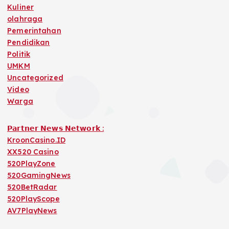
Kuliner
olahraga
Pemerintahan
Pendidikan
Politik
UMKM
Uncategorized
Video
Warga
𝗣𝗮𝗿𝘁𝗻𝗲𝗿 𝗡𝗲𝘄𝘀 𝗡𝗲𝘁𝘄𝗼𝗿𝗸 :
KroonCasino.ID
XX520 Casino
520PlayZone
520GamingNews
520BetRadar
520PlayScope
AV7PlayNews