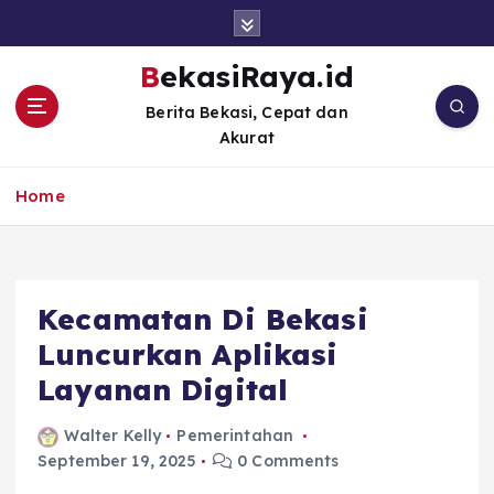
S
k
i
BekasiRaya.id
p
Berita Bekasi, Cepat dan
t
Akurat
o
c
o
Home
n
t
e
n
Kecamatan Di Bekasi
t
Luncurkan Aplikasi
Layanan Digital
Walter Kelly
Pemerintahan
September 19, 2025
0 Comments