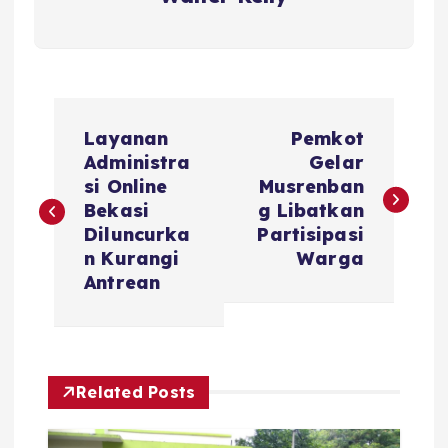
P
Layanan
Pemkot
o
Administra
Gelar
si Online
Musrenban
s
Bekasi
g Libatkan
Diluncurka
Partisipasi
t
n Kurangi
Warga
Antrean
n
a
Related Posts
v