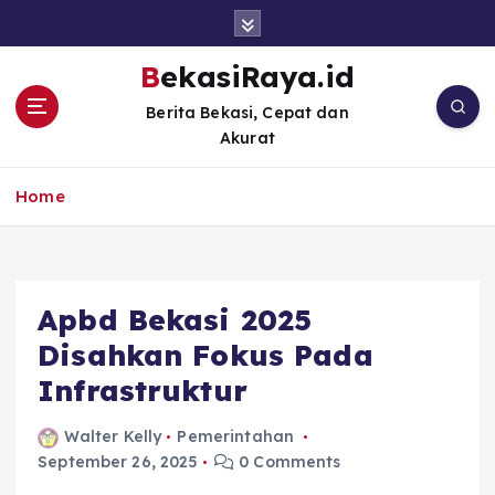
S
k
i
BekasiRaya.id
p
Berita Bekasi, Cepat dan
t
Akurat
o
c
o
Home
n
t
e
n
Apbd Bekasi 2025
t
Disahkan Fokus Pada
Infrastruktur
Walter Kelly
Pemerintahan
September 26, 2025
0 Comments