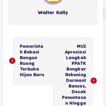
Walter Kelly
P
Pemerinta
MUI
o
h Bekasi
Apresiasi
Bangun
Langkah
s
Ruang
PPATK
Terbuka
Bongkar
t
Hijau Baru
Rekening
Dormant
n
Bansos,
Desak
a
Penuntasa
n Hingga