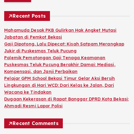
r
c
h
Recent Posts
f
o
Mahamuda Desak PKB Gulirkan Hak Angket Mutasi
r
Jabatan di Pemkot Bekasi
:
Gaji Dipotong, Lalu Dipecat: Kisah Satpam Merangkap
Jukir di Puskesmas Teluk Pucung
Polemik Pemotongan Gaji Tenaga Keamanan
Puskesmas Teluk Pucung Berakhir Damai: Mediasi,
Kompensasi, dan Janji Perbaikan
Pelajar GPM School Bekasi Timur Gelar Aksi Bersih
Lingkungan di Hari WCD: Dari Kelas ke Jalan, Dari
Wacana ke Tindakan
Dugaan Kekerasan di Rapat Banggar DPRD Kota Bekasi:
Ahmadi Resmi Lapor Polisi
Recent Comments