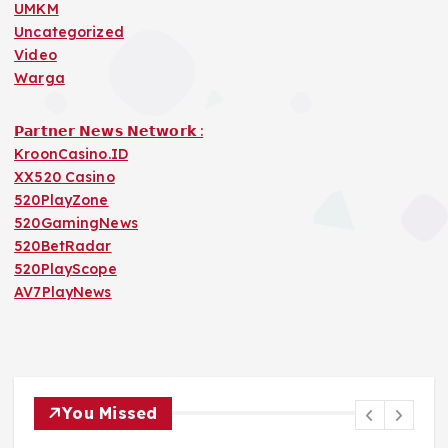
UMKM
Uncategorized
Video
Warga
𝗣𝗮𝗿𝘁𝗻𝗲𝗿 𝗡𝗲𝘄𝘀 𝗡𝗲𝘁𝘄𝗼𝗿𝗸 :
KroonCasino.ID
XX520 Casino
520PlayZone
520GamingNews
520BetRadar
520PlayScope
AV7PlayNews
You Missed