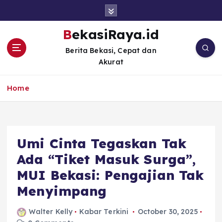
S
k
i
BekasiRaya.id
p
Berita Bekasi, Cepat dan
t
Akurat
o
c
o
Home
n
t
e
n
Umi Cinta Tegaskan Tak
t
Ada “Tiket Masuk Surga”,
MUI Bekasi: Pengajian Tak
Menyimpang
Walter Kelly
Kabar Terkini
October 30, 2025