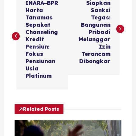
o
INARA–BPR
Siapkan
Harta
Sanksi
s
Tanamas
Tegas:
Sepakat
Bangunan
t
Channeling
Pribadi
Kredit
Melanggar
n
Pensiun:
Izin
Fokus
Terancam
a
Pensiunan
Dibongkar
Usia
v
Platinum
i
g
Related Posts
a