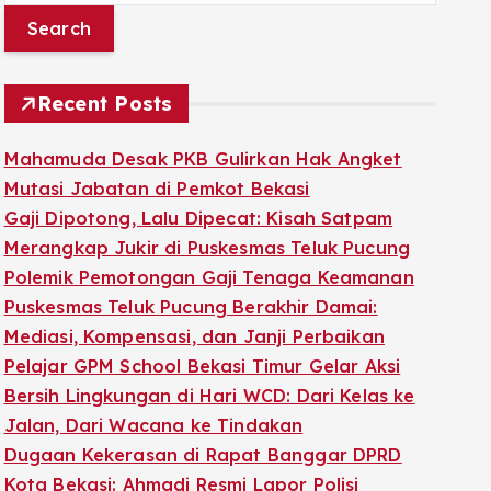
a
r
c
Recent Posts
h
f
Mahamuda Desak PKB Gulirkan Hak Angket
o
Mutasi Jabatan di Pemkot Bekasi
r
Gaji Dipotong, Lalu Dipecat: Kisah Satpam
:
Merangkap Jukir di Puskesmas Teluk Pucung
Polemik Pemotongan Gaji Tenaga Keamanan
Puskesmas Teluk Pucung Berakhir Damai:
Mediasi, Kompensasi, dan Janji Perbaikan
Pelajar GPM School Bekasi Timur Gelar Aksi
Bersih Lingkungan di Hari WCD: Dari Kelas ke
Jalan, Dari Wacana ke Tindakan
Dugaan Kekerasan di Rapat Banggar DPRD
Kota Bekasi: Ahmadi Resmi Lapor Polisi