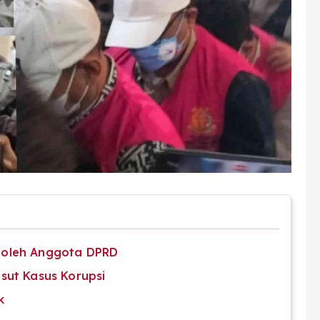
 oleh Anggota DPRD
sut Kasus Korupsi
k