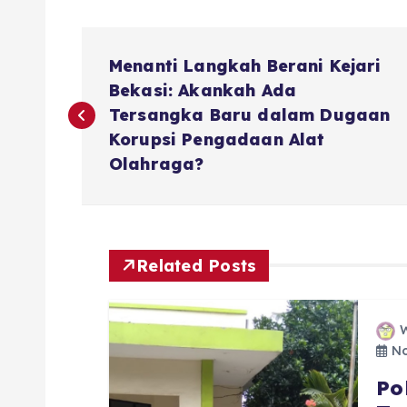
P
Menanti Langkah Berani Kejari
o
Bekasi: Akankah Ada
Tersangka Baru dalam Dugaan
s
Korupsi Pengadaan Alat
Olahraga?
t
n
Related Posts
a
W
v
No
Po