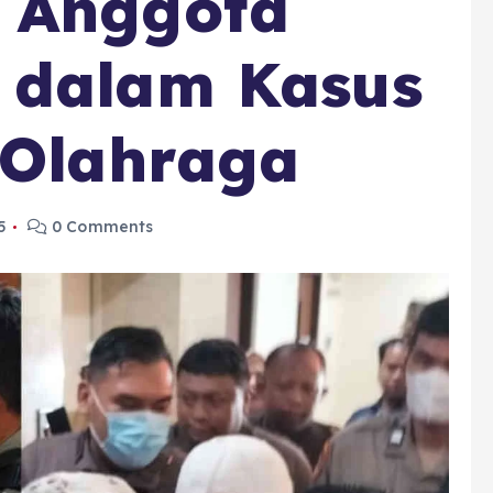
 Anggota
 dalam Kasus
 Olahraga
5
0 Comments