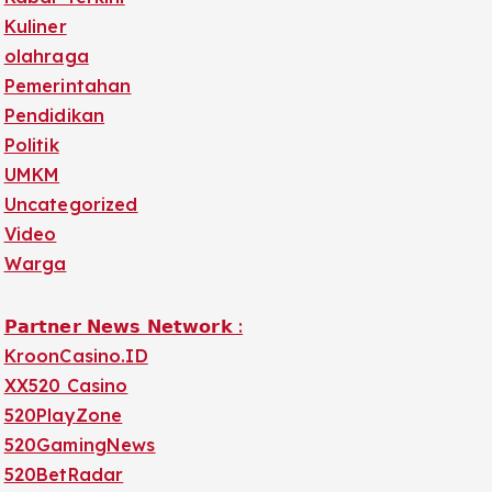
Kuliner
olahraga
Pemerintahan
Pendidikan
Politik
UMKM
Uncategorized
Video
Warga
𝗣𝗮𝗿𝘁𝗻𝗲𝗿 𝗡𝗲𝘄𝘀 𝗡𝗲𝘁𝘄𝗼𝗿𝗸 :
KroonCasino.ID
XX520 Casino
520PlayZone
520GamingNews
520BetRadar