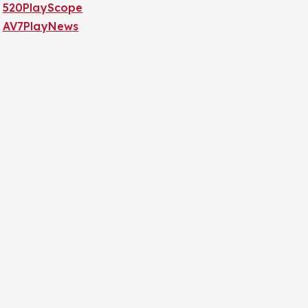
520PlayScope
AV7PlayNews