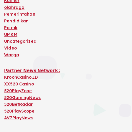
Kuliner
olahraga
Pemerintahan
Pendidikan
Politik
UMKM
Uncategorized
Video
Warga
𝗣𝗮𝗿𝘁𝗻𝗲𝗿 𝗡𝗲𝘄𝘀 𝗡𝗲𝘁𝘄𝗼𝗿𝗸 :
KroonCasino.ID
XX520 Casino
520PlayZone
520GamingNews
520BetRadar
520PlayScope
AV7PlayNews