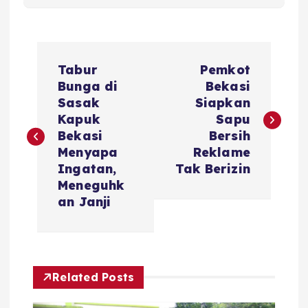
P
Tabur
Pemkot
o
Bunga di
Bekasi
Sasak
Siapkan
s
Kapuk
Sapu
Bekasi
Bersih
t
Menyapa
Reklame
Ingatan,
Tak Berizin
n
Meneguhk
an Janji
a
v
Related Posts
i