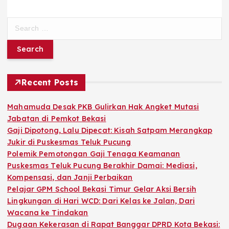
S
e
a
r
c
h
Recent Posts
f
o
Mahamuda Desak PKB Gulirkan Hak Angket Mutasi
r
Jabatan di Pemkot Bekasi
:
Gaji Dipotong, Lalu Dipecat: Kisah Satpam Merangkap
Jukir di Puskesmas Teluk Pucung
Polemik Pemotongan Gaji Tenaga Keamanan
Puskesmas Teluk Pucung Berakhir Damai: Mediasi,
Kompensasi, dan Janji Perbaikan
Pelajar GPM School Bekasi Timur Gelar Aksi Bersih
Lingkungan di Hari WCD: Dari Kelas ke Jalan, Dari
Wacana ke Tindakan
Dugaan Kekerasan di Rapat Banggar DPRD Kota Bekasi: