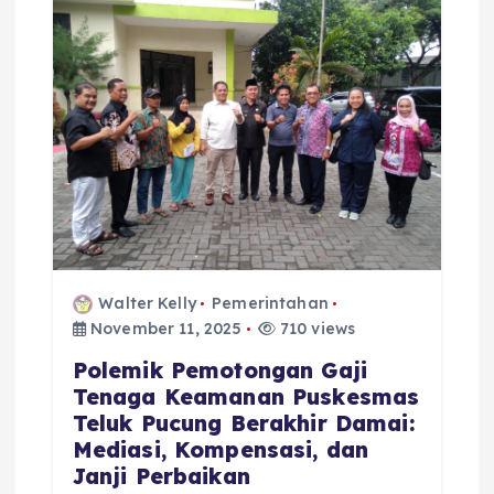
g
a
t
i
o
n
Walter Kelly
Pemerintahan
November 11, 2025
710 views
Polemik Pemotongan Gaji
Tenaga Keamanan Puskesmas
Teluk Pucung Berakhir Damai:
Mediasi, Kompensasi, dan
Janji Perbaikan