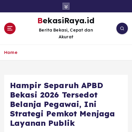
S
k
i
BekasiRaya.id
p
Berita Bekasi, Cepat dan
t
Akurat
o
c
o
Home
n
t
e
n
Hampir Separuh APBD
t
Bekasi 2026 Tersedot
Belanja Pegawai, Ini
Strategi Pemkot Menjaga
Layanan Publik