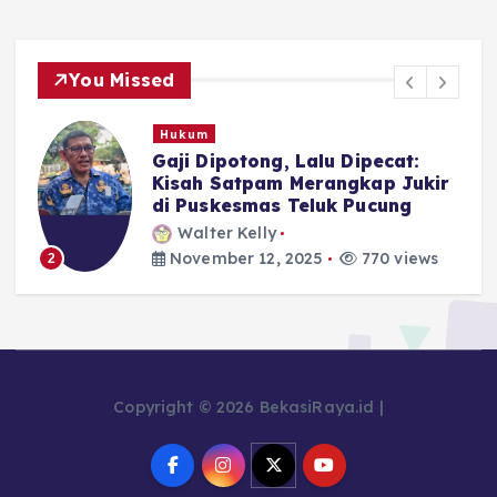
You Missed
Hukum
n
Gaji Dipotong, Lalu Dipecat:
Kisah Satpam Merangkap Jukir
di Puskesmas Teluk Pucung
Walter Kelly
November 12, 2025
770 views
2
Copyright © 2026 BekasiRaya.id |