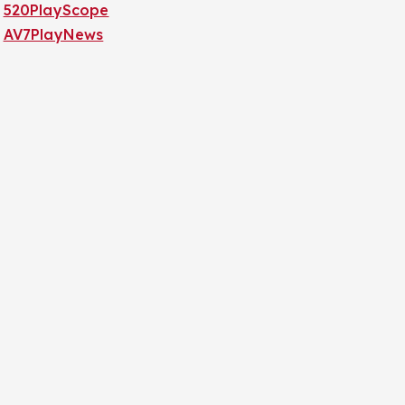
520PlayScope
AV7PlayNews