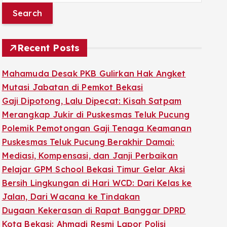
a
r
c
Recent Posts
h
f
Mahamuda Desak PKB Gulirkan Hak Angket
o
Mutasi Jabatan di Pemkot Bekasi
r
Gaji Dipotong, Lalu Dipecat: Kisah Satpam
:
Merangkap Jukir di Puskesmas Teluk Pucung
Polemik Pemotongan Gaji Tenaga Keamanan
Puskesmas Teluk Pucung Berakhir Damai:
Mediasi, Kompensasi, dan Janji Perbaikan
Pelajar GPM School Bekasi Timur Gelar Aksi
Bersih Lingkungan di Hari WCD: Dari Kelas ke
Jalan, Dari Wacana ke Tindakan
Dugaan Kekerasan di Rapat Banggar DPRD
Kota Bekasi: Ahmadi Resmi Lapor Polisi