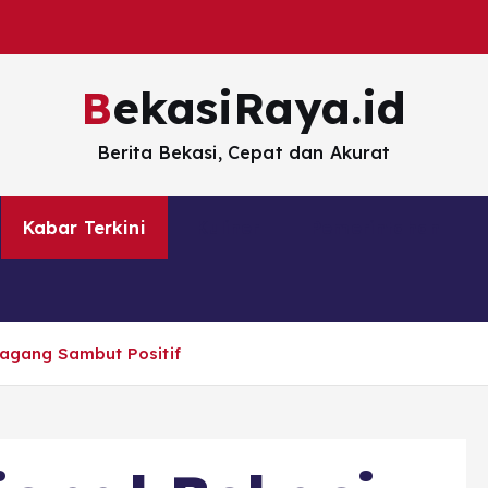
BekasiRaya.id
Berita Bekasi, Cepat dan Akurat
Kabar Terkini
Kuliner
Pemerintahan
edagang Sambut Positif