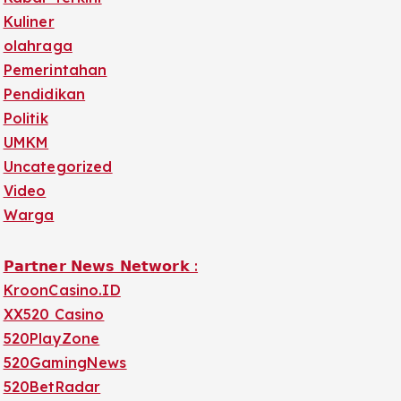
Kuliner
olahraga
Pemerintahan
Pendidikan
Politik
UMKM
Uncategorized
Video
Warga
𝗣𝗮𝗿𝘁𝗻𝗲𝗿 𝗡𝗲𝘄𝘀 𝗡𝗲𝘁𝘄𝗼𝗿𝗸 :
KroonCasino.ID
XX520 Casino
520PlayZone
520GamingNews
520BetRadar