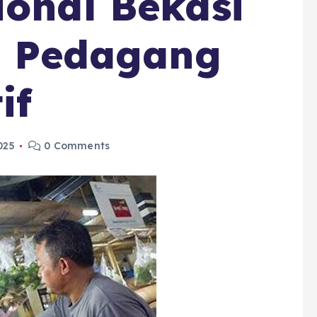
ional Bekasi
si Pedagang
if
025
0 Comments