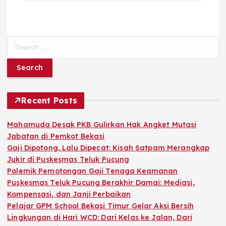
S
e
a
r
c
h
Recent Posts
f
o
Mahamuda Desak PKB Gulirkan Hak Angket Mutasi
r
Jabatan di Pemkot Bekasi
:
Gaji Dipotong, Lalu Dipecat: Kisah Satpam Merangkap
Jukir di Puskesmas Teluk Pucung
Polemik Pemotongan Gaji Tenaga Keamanan
Puskesmas Teluk Pucung Berakhir Damai: Mediasi,
Kompensasi, dan Janji Perbaikan
Pelajar GPM School Bekasi Timur Gelar Aksi Bersih
Lingkungan di Hari WCD: Dari Kelas ke Jalan, Dari