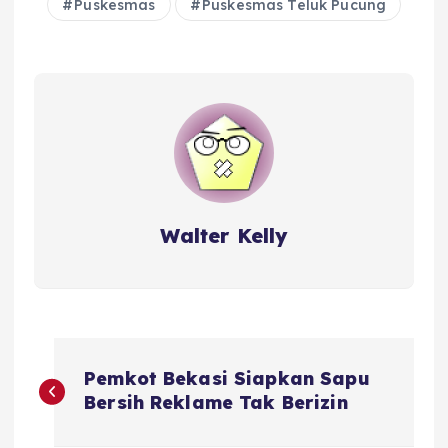
Puskesmas
Puskesmas Teluk Pucung
Walter Kelly
P
Pemkot Bekasi Siapkan Sapu
o
Bersih Reklame Tak Berizin