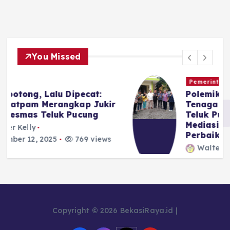
You Missed
Pemerintahan
Polemik Pemotongan Gaji
r
Tenaga Keamanan Puskesmas
Teluk Pucung Berakhir Damai:
Mediasi, Kompensasi, dan Janji
Perbaikan
Walter Kelly
November 11, 2025
708 views
3
Copyright © 2026 BekasiRaya.id |