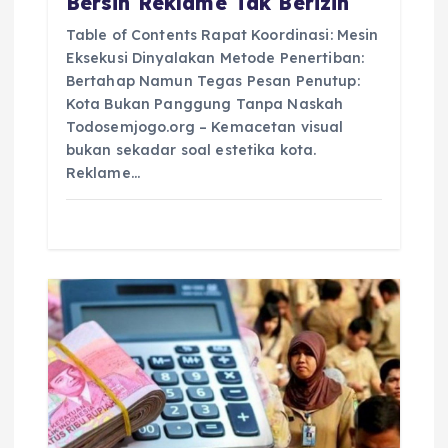
i
Bersih Reklame Tak Berizin
Table of Contents Rapat Koordinasi: Mesin
o
Eksekusi Dinyalakan Metode Penertiban:
Bertahap Namun Tegas Pesan Penutup:
n
Kota Bukan Panggung Tanpa Naskah
Todosemjogo.org – Kemacetan visual
bukan sekadar soal estetika kota.
Reklame…