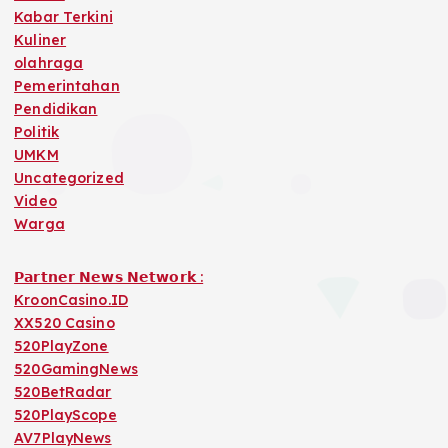
Kabar Terkini
Kuliner
olahraga
Pemerintahan
Pendidikan
Politik
UMKM
Uncategorized
Video
Warga
𝗣𝗮𝗿𝘁𝗻𝗲𝗿 𝗡𝗲𝘄𝘀 𝗡𝗲𝘁𝘄𝗼𝗿𝗸 :
KroonCasino.ID
XX520 Casino
520PlayZone
520GamingNews
520BetRadar
520PlayScope
AV7PlayNews