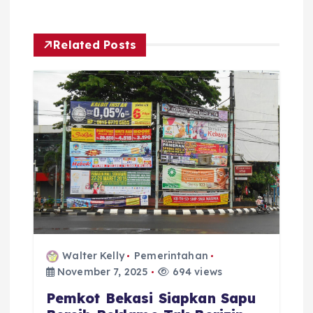
s
t
Related Posts
n
a
v
i
g
a
Walter Kelly
Pemerintahan
t
November 7, 2025
694 views
Pemkot Bekasi Siapkan Sapu