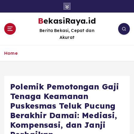
S
k
i
BekasiRaya.id
p
Berita Bekasi, Cepat dan
t
Akurat
o
c
o
Home
n
t
e
n
Polemik Pemotongan Gaji
t
Tenaga Keamanan
Puskesmas Teluk Pucung
Berakhir Damai: Mediasi,
Kompensasi, dan Janji