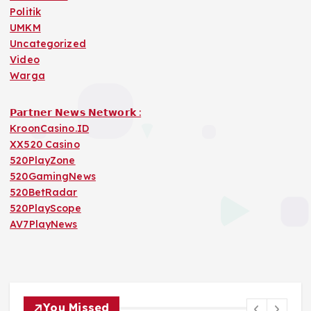
Politik
UMKM
Uncategorized
Video
Warga
𝗣𝗮𝗿𝘁𝗻𝗲𝗿 𝗡𝗲𝘄𝘀 𝗡𝗲𝘁𝘄𝗼𝗿𝗸 :
KroonCasino.ID
XX520 Casino
520PlayZone
520GamingNews
520BetRadar
520PlayScope
AV7PlayNews
You Missed