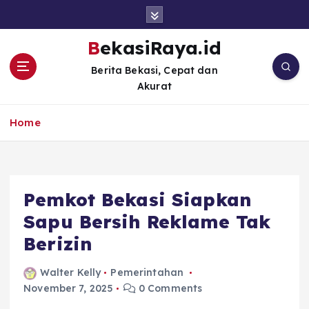
S
k
i
BekasiRaya.id
p
Berita Bekasi, Cepat dan
t
Akurat
o
c
o
Home
n
t
e
n
Pemkot Bekasi Siapkan
t
Sapu Bersih Reklame Tak
Berizin
Walter Kelly
Pemerintahan
November 7, 2025
0 Comments