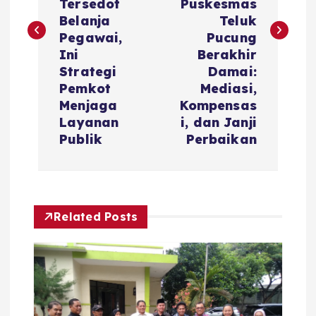
t
Tersedot
Puskesmas
Belanja
Teluk
n
Pegawai,
Pucung
Ini
Berakhir
a
Strategi
Damai:
Pemkot
Mediasi,
v
Menjaga
Kompensas
Layanan
i, dan Janji
i
Publik
Perbaikan
g
a
Related Posts
t
i