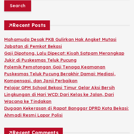
a
r
c
h
Recent Posts
f
o
Mahamuda Desak PKB Gulirkan Hak Angket Mutasi
r
Jabatan di Pemkot Bekasi
:
Gaji Dipotong, Lalu Dipecat: Kisah Satpam Merangkap
Jukir di Puskesmas Teluk Pucung
Polemik Pemotongan Gaji Tenaga Keamanan
Puskesmas Teluk Pucung Berakhir Damai: Mediasi,
Kompensasi, dan Janji Perbaikan
Pelajar GPM School Bekasi Timur Gelar Aksi Bersih
Lingkungan di Hari WCD: Dari Kelas ke Jalan, Dari
Wacana ke Tindakan
Dugaan Kekerasan di Rapat Banggar DPRD Kota Bekasi:
Ahmadi Resmi Lapor Polisi
Recent Comments