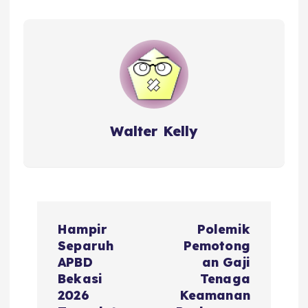
Walter Kelly
P
Hampir
Polemik
o
Separuh
Pemotong
APBD
an Gaji
s
Bekasi
Tenaga
2026
Keamanan