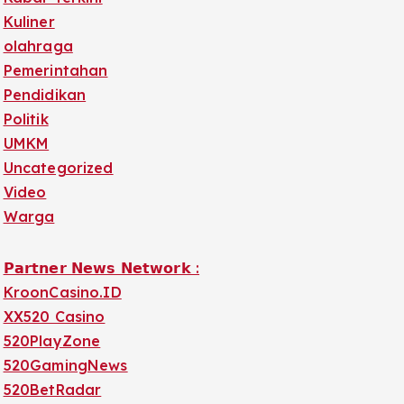
Kuliner
olahraga
Pemerintahan
Pendidikan
Politik
UMKM
Uncategorized
Video
Warga
𝗣𝗮𝗿𝘁𝗻𝗲𝗿 𝗡𝗲𝘄𝘀 𝗡𝗲𝘁𝘄𝗼𝗿𝗸 :
KroonCasino.ID
XX520 Casino
520PlayZone
520GamingNews
520BetRadar