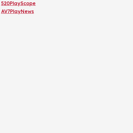
520PlayScope
AV7PlayNews