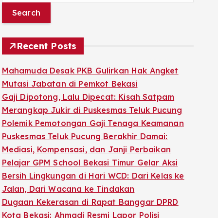
a
r
c
Recent Posts
h
f
Mahamuda Desak PKB Gulirkan Hak Angket
o
Mutasi Jabatan di Pemkot Bekasi
r
Gaji Dipotong, Lalu Dipecat: Kisah Satpam
:
Merangkap Jukir di Puskesmas Teluk Pucung
Polemik Pemotongan Gaji Tenaga Keamanan
Puskesmas Teluk Pucung Berakhir Damai:
Mediasi, Kompensasi, dan Janji Perbaikan
Pelajar GPM School Bekasi Timur Gelar Aksi
Bersih Lingkungan di Hari WCD: Dari Kelas ke
Jalan, Dari Wacana ke Tindakan
Dugaan Kekerasan di Rapat Banggar DPRD
Kota Bekasi: Ahmadi Resmi Lapor Polisi