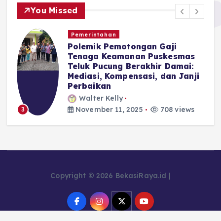
You Missed
Pemerintahan
Polemik Pemotongan Gaji
r
Tenaga Keamanan Puskesmas
Teluk Pucung Berakhir Damai:
Mediasi, Kompensasi, dan Janji
Perbaikan
Walter Kelly
November 11, 2025
708 views
3
Copyright © 2026 BekasiRaya.id |