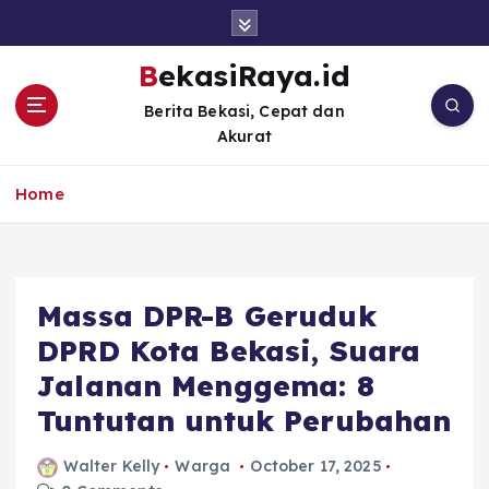
S
k
i
BekasiRaya.id
p
Berita Bekasi, Cepat dan
t
Akurat
o
c
o
Home
n
t
e
n
Massa DPR-B Geruduk
t
DPRD Kota Bekasi, Suara
Jalanan Menggema: 8
Tuntutan untuk Perubahan
Walter Kelly
Warga
October 17, 2025