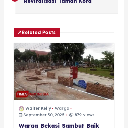
o
Revitalisasi Taman Kota
s
t
Related Posts
n
a
v
i
g
Walter Kelly
Warga
a
September 30, 2025
879 views
Warga Bekasi Sambut Baik