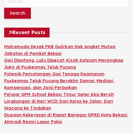
e
a
r
c
h
Recent Posts
f
o
Mahamuda Desak PKB Gulirkan Hak Angket Mutasi
r
Jabatan di Pemkot Bekasi
:
Gaji Dipotong, Lalu Dipecat: Kisah Satpam Merangkap
Jukir di Puskesmas Teluk Pucung
Polemik Pemotongan Gaji Tenaga Keamanan
Puskesmas Teluk Pucung Berakhir Damai: Mediasi,
Kompensasi, dan Janji Perbaikan
Pelajar GPM School Bekasi Timur Gelar Aksi Bersih
Lingkungan di Hari WCD: Dari Kelas ke Jalan, Dari
Wacana ke Tindakan
Dugaan Kekerasan di Rapat Banggar DPRD Kota Bekasi:
Ahmadi Resmi Lapor Polisi