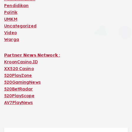
Pendidikan
Politik
UMKM
Uncategorized
Video
Warga
𝗣𝗮𝗿𝘁𝗻𝗲𝗿 𝗡𝗲𝘄𝘀 𝗡𝗲𝘁𝘄𝗼𝗿𝗸 :
KroonCasino.ID
XX520 Casino
520PlayZone
520GamingNews
520BetRadar
520PlayScope
AV7PlayNews