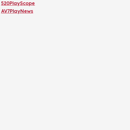
520PlayScope
AV7PlayNews