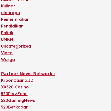
Kuliner
olahraga
Pemerintahan
Pendidikan
Politik
UMKM
Uncategorized
Video
Warga
𝗣𝗮𝗿𝘁𝗻𝗲𝗿 𝗡𝗲𝘄𝘀 𝗡𝗲𝘁𝘄𝗼𝗿𝗸 :
KroonCasino.ID
XX520 Casino
520PlayZone
520GamingNews
520BetRadar