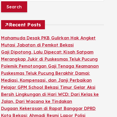
a
r
c
Recent Posts
h
f
Mahamuda Desak PKB Gulirkan Hak Angket
o
Mutasi Jabatan di Pemkot Bekasi
r
Gaji Dipotong, Lalu Dipecat: Kisah Satpam
:
Merangkap Jukir di Puskesmas Teluk Pucung
Polemik Pemotongan Gaji Tenaga Keamanan
Puskesmas Teluk Pucung Berakhir Damai:
Mediasi, Kompensasi, dan Janji Perbaikan
Pelajar GPM School Bekasi Timur Gelar Aksi
Bersih Lingkungan di Hari WCD: Dari Kelas ke
Jalan, Dari Wacana ke Tindakan
Dugaan Kekerasan di Rapat Banggar DPRD
Kota Bekasi: Ahmadi Resmi Lapor Polisi