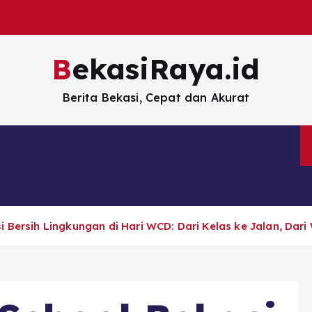
BekasiRaya.id
Berita Bekasi, Cepat dan Akurat
Kabar Terkini
Kuliner
Pemerintahan
i Bersih Lingkungan di Hari WCD: Dari Kelas ke Jalan, Da