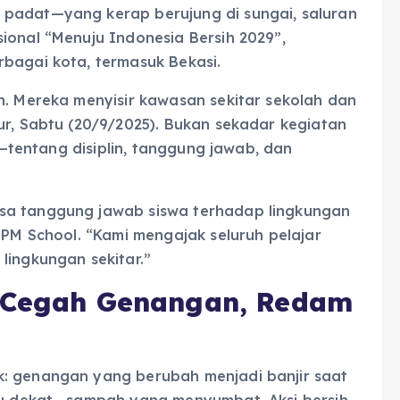
 padat—yang kerap berujung di sungai, saluran
ional “Menuju Indonesia Bersih 2029”,
rbagai kota, termasuk Bekasi.
n. Mereka menyisir kawasan sekitar sekolah dan
ur, Sabtu (20/9/2025). Bukan sekadar kegiatan
as—tentang disiplin, tanggung jawab, dan
sa tanggung jawab siswa terhadap lingkungan
GPM School. “Kami mengajak seluruh pelajar
lingkungan sekitar.”
: Cegah Genangan, Redam
k: genangan yang berubah menjadi banjir saat
itu dekat—sampah yang menyumbat. Aksi bersih-