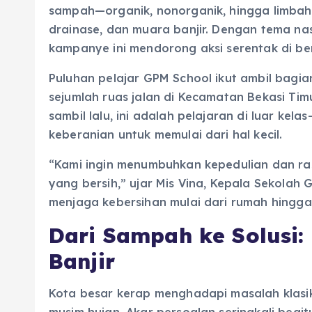
sampah—organik, nonorganik, hingga limbah
drainase, dan muara banjir. Dengan tema nas
kampanye ini mendorong aksi serentak di be
Puluhan pelajar GPM School ikut ambil bagia
sejumlah ruas jalan di Kecamatan Bekasi Tim
sambil lalu, ini adalah pelajaran di luar kel
keberanian untuk memulai dari hal kecil.
“Kami ingin menumbuhkan kepedulian dan ra
yang bersih,” ujar Mis Vina, Kepala Sekolah 
menjaga kebersihan mulai dari rumah hingga 
Dari Sampah ke Solusi
Banjir
Kota besar kerap menghadapi masalah klasi
musim hujan. Akar persoalan seringkali beg