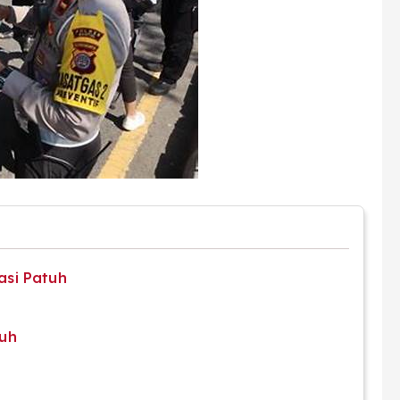
si Patuh
tuh