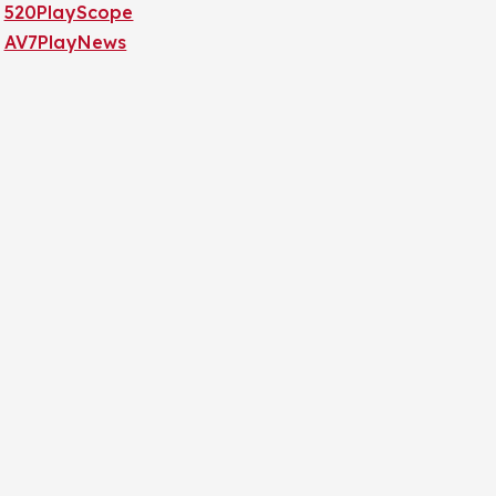
520PlayScope
AV7PlayNews