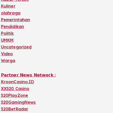
Kuliner
olahraga
Pemerintahan
Pendidikan
Politik
UMKM
Uncategorized
Video
Warga
𝗣𝗮𝗿𝘁𝗻𝗲𝗿 𝗡𝗲𝘄𝘀 𝗡𝗲𝘁𝘄𝗼𝗿𝗸 :
KroonCasino.ID
XX520 Casino
520PlayZone
520GamingNews
520BetRadar