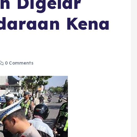
h Digelar
daraan Kena
0 Comments