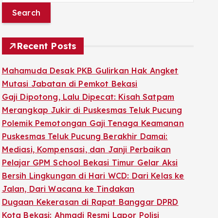
a
r
c
Recent Posts
h
f
Mahamuda Desak PKB Gulirkan Hak Angket
o
Mutasi Jabatan di Pemkot Bekasi
r
Gaji Dipotong, Lalu Dipecat: Kisah Satpam
:
Merangkap Jukir di Puskesmas Teluk Pucung
Polemik Pemotongan Gaji Tenaga Keamanan
Puskesmas Teluk Pucung Berakhir Damai:
Mediasi, Kompensasi, dan Janji Perbaikan
Pelajar GPM School Bekasi Timur Gelar Aksi
Bersih Lingkungan di Hari WCD: Dari Kelas ke
Jalan, Dari Wacana ke Tindakan
Dugaan Kekerasan di Rapat Banggar DPRD
Kota Bekasi: Ahmadi Resmi Lapor Polisi