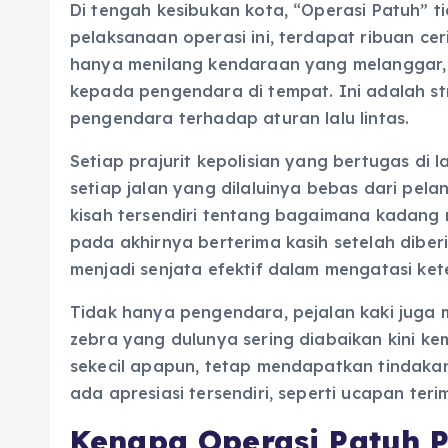
Di tengah kesibukan kota, “Operasi Patuh” t
pelaksanaan operasi ini, terdapat ribuan ceri
hanya menilang kendaraan yang melanggar, 
kepada pengendara di tempat. Ini adalah st
pengendara terhadap aturan lalu lintas.
Setiap prajurit kepolisian yang bertugas di 
setiap jalan yang dilaluinya bebas dari pel
kisah tersendiri tentang bagaimana kadan
pada akhirnya berterima kasih setelah diber
menjadi senjata efektif dalam mengatasi ket
Tidak hanya pengendara, pejalan kaki juga m
zebra yang dulunya sering diabaikan kini k
sekecil apapun, tetap mendapatkan tindaka
ada apresiasi tersendiri, seperti ucapan teri
Kenapa Operasi Patuh P