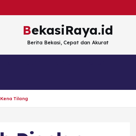
BekasiRaya.id
Berita Bekasi, Cepat dan Akurat
Kabar Terkini
Kuliner
Pemerintahan
 Kena Tilang