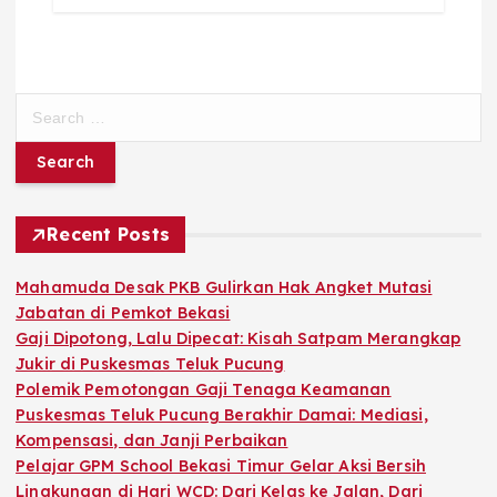
S
e
a
r
c
h
Recent Posts
f
o
Mahamuda Desak PKB Gulirkan Hak Angket Mutasi
r
Jabatan di Pemkot Bekasi
:
Gaji Dipotong, Lalu Dipecat: Kisah Satpam Merangkap
Jukir di Puskesmas Teluk Pucung
Polemik Pemotongan Gaji Tenaga Keamanan
Puskesmas Teluk Pucung Berakhir Damai: Mediasi,
Kompensasi, dan Janji Perbaikan
Pelajar GPM School Bekasi Timur Gelar Aksi Bersih
Lingkungan di Hari WCD: Dari Kelas ke Jalan, Dari