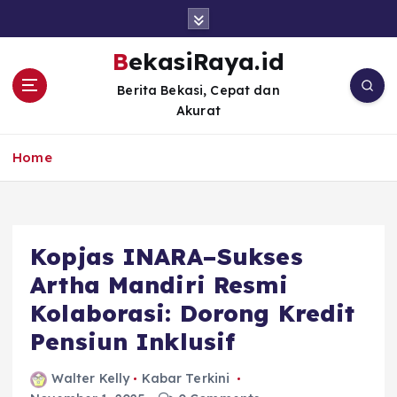
S
k
i
BekasiRaya.id
p
Berita Bekasi, Cepat dan
t
Akurat
o
c
o
Home
n
t
e
n
Kopjas INARA–Sukses
t
Artha Mandiri Resmi
Kolaborasi: Dorong Kredit
Pensiun Inklusif
Walter Kelly
Kabar Terkini