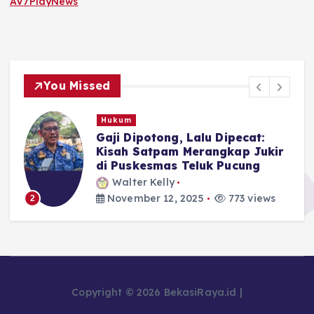
AV7PlayNews
You Missed
Pemerintahan
Polemik Pemotongan Gaji
r
Tenaga Keamanan Puskesmas
Teluk Pucung Berakhir Damai:
Mediasi, Kompensasi, dan Janji
Perbaikan
Walter Kelly
November 11, 2025
713 views
3