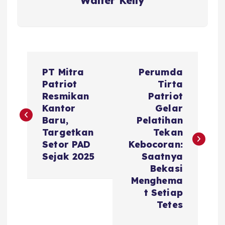
Walter Kelly
P
PT Mitra
Perumda
o
Patriot
Tirta
Resmikan
Patriot
s
Kantor
Gelar
Baru,
Pelatihan
t
Targetkan
Tekan
Setor PAD
Kebocoran:
n
Sejak 2025
Saatnya
Bekasi
a
Menghema
t Setiap
v
Tetes