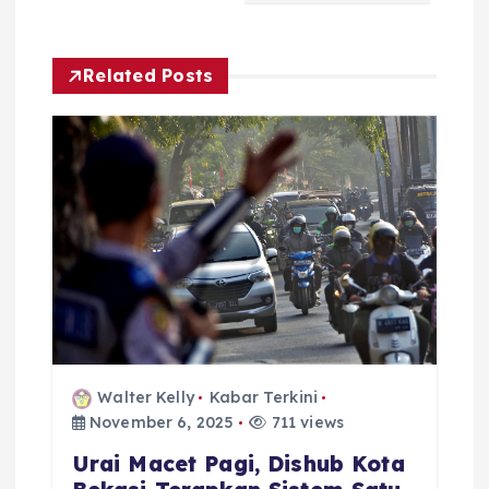
i
g
Related Posts
a
t
i
o
n
Walter Kelly
Kabar Terkini
November 6, 2025
711 views
Urai Macet Pagi, Dishub Kota