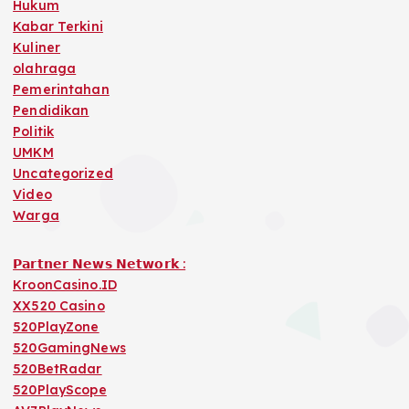
Hukum
Kabar Terkini
Kuliner
olahraga
Pemerintahan
Pendidikan
Politik
UMKM
Uncategorized
Video
Warga
𝗣𝗮𝗿𝘁𝗻𝗲𝗿 𝗡𝗲𝘄𝘀 𝗡𝗲𝘁𝘄𝗼𝗿𝗸 :
KroonCasino.ID
XX520 Casino
520PlayZone
520GamingNews
520BetRadar
520PlayScope