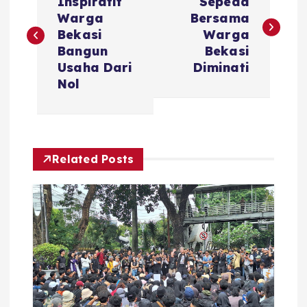
o
Inspiratif
Sepeda
Warga
Bersama
s
Bekasi
Warga
Bangun
Bekasi
t
Usaha Dari
Diminati
Nol
n
a
Related Posts
v
i
g
a