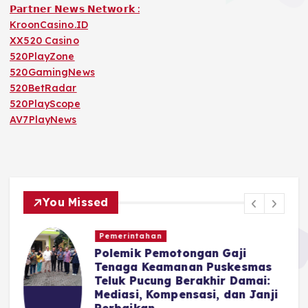
𝗣𝗮𝗿𝘁𝗻𝗲𝗿 𝗡𝗲𝘄𝘀 𝗡𝗲𝘁𝘄𝗼𝗿𝗸 :
KroonCasino.ID
XX520 Casino
520PlayZone
520GamingNews
520BetRadar
520PlayScope
AV7PlayNews
You Missed
Pemerintahan
Polemik Pemotongan Gaji
r
Tenaga Keamanan Puskesmas
Teluk Pucung Berakhir Damai:
Mediasi, Kompensasi, dan Janji
Perbaikan