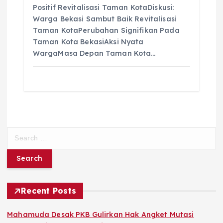
Positif Revitalisasi Taman KotaDiskusi:
Warga Bekasi Sambut Baik Revitalisasi
Taman KotaPerubahan Signifikan Pada
Taman Kota BekasiAksi Nyata
WargaMasa Depan Taman Kota…
S
e
a
r
c
h
Recent Posts
f
o
Mahamuda Desak PKB Gulirkan Hak Angket Mutasi