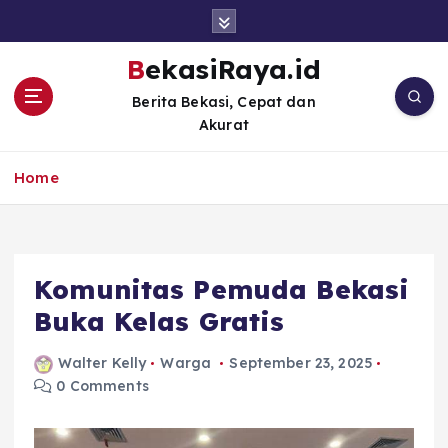
S
k
i
BekasiRaya.id
p
Berita Bekasi, Cepat dan
t
Akurat
o
c
o
Home
n
t
e
n
Komunitas Pemuda Bekasi
t
Buka Kelas Gratis
Walter Kelly
Warga
September 23, 2025
0 Comments