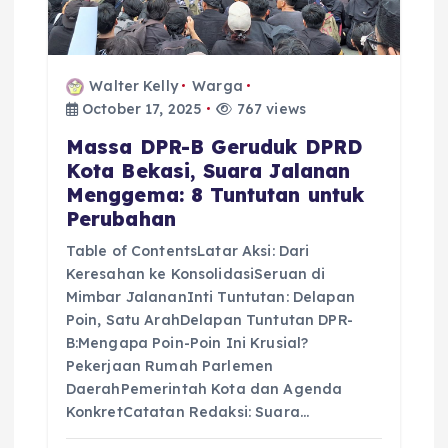
t
i
o
Walter Kelly
Warga
October 17, 2025
767 views
n
Massa DPR-B Geruduk DPRD
Kota Bekasi, Suara Jalanan
Menggema: 8 Tuntutan untuk
Perubahan
Table of ContentsLatar Aksi: Dari
Keresahan ke KonsolidasiSeruan di
Mimbar JalananInti Tuntutan: Delapan
Poin, Satu ArahDelapan Tuntutan DPR-
B:Mengapa Poin-Poin Ini Krusial?
Pekerjaan Rumah Parlemen
DaerahPemerintah Kota dan Agenda
KonkretCatatan Redaksi: Suara…