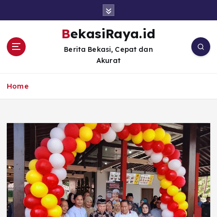
S
k
i
BekasiRaya.id
p
Berita Bekasi, Cepat dan
t
Akurat
o
c
o
Home
n
t
e
n
t