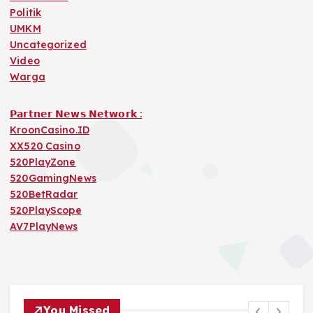
Politik
UMKM
Uncategorized
Video
Warga
𝗣𝗮𝗿𝘁𝗻𝗲𝗿 𝗡𝗲𝘄𝘀 𝗡𝗲𝘁𝘄𝗼𝗿𝗸 :
KroonCasino.ID
XX520 Casino
520PlayZone
520GamingNews
520BetRadar
520PlayScope
AV7PlayNews
You Missed