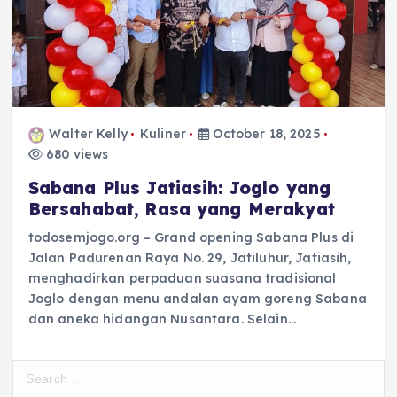
Walter Kelly
Kuliner
October 18, 2025
680 views
Sabana Plus Jatiasih: Joglo yang
Bersahabat, Rasa yang Merakyat
todosemjogo.org – Grand opening Sabana Plus di
Jalan Padurenan Raya No. 29, Jatiluhur, Jatiasih,
menghadirkan perpaduan suasana tradisional
Joglo dengan menu andalan ayam goreng Sabana
dan aneka hidangan Nusantara. Selain…
S
e