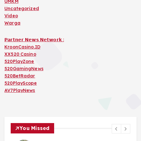
UMKM
Uncategorized
Video
Warga
𝗣𝗮𝗿𝘁𝗻𝗲𝗿 𝗡𝗲𝘄𝘀 𝗡𝗲𝘁𝘄𝗼𝗿𝗸 :
KroonCasino.ID
XX520 Casino
520PlayZone
520GamingNews
520BetRadar
520PlayScope
AV7PlayNews
You Missed