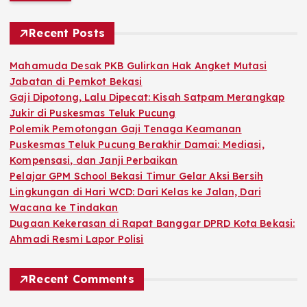
r
c
h
Recent Posts
f
o
Mahamuda Desak PKB Gulirkan Hak Angket Mutasi
r
Jabatan di Pemkot Bekasi
:
Gaji Dipotong, Lalu Dipecat: Kisah Satpam Merangkap
Jukir di Puskesmas Teluk Pucung
Polemik Pemotongan Gaji Tenaga Keamanan
Puskesmas Teluk Pucung Berakhir Damai: Mediasi,
Kompensasi, dan Janji Perbaikan
Pelajar GPM School Bekasi Timur Gelar Aksi Bersih
Lingkungan di Hari WCD: Dari Kelas ke Jalan, Dari
Wacana ke Tindakan
Dugaan Kekerasan di Rapat Banggar DPRD Kota Bekasi:
Ahmadi Resmi Lapor Polisi
Recent Comments