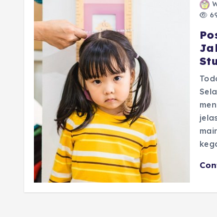
W
69
Po
Ja
Stu
Todo
Sel
men
jela
mai
keg
Con