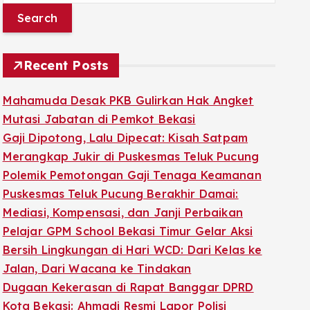
a
r
c
Recent Posts
h
f
Mahamuda Desak PKB Gulirkan Hak Angket
o
Mutasi Jabatan di Pemkot Bekasi
r
Gaji Dipotong, Lalu Dipecat: Kisah Satpam
:
Merangkap Jukir di Puskesmas Teluk Pucung
Polemik Pemotongan Gaji Tenaga Keamanan
Puskesmas Teluk Pucung Berakhir Damai:
Mediasi, Kompensasi, dan Janji Perbaikan
Pelajar GPM School Bekasi Timur Gelar Aksi
Bersih Lingkungan di Hari WCD: Dari Kelas ke
Jalan, Dari Wacana ke Tindakan
Dugaan Kekerasan di Rapat Banggar DPRD
Kota Bekasi: Ahmadi Resmi Lapor Polisi