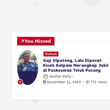
You Missed
Hukum
rkan
Gaji Dipotong, Lalu Dipecat:
 di
Kisah Satpam Merangkap Jukir
di Puskesmas Teluk Pucung
Walter Kelly
iews
November 12, 2025
771 views
2