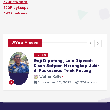
520BetRadar
520PlayScope
AV7PlayNews
You Missed
Hukum
n
Gaji Dipotong, Lalu Dipecat:
Kisah Satpam Merangkap Jukir
di Puskesmas Teluk Pucung
Walter Kelly
November 12, 2025
774 views
2