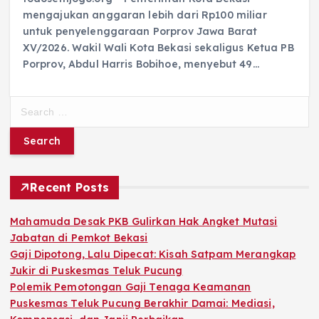
mengajukan anggaran lebih dari Rp100 miliar
untuk penyelenggaraan Porprov Jawa Barat
XV/2026. Wakil Wali Kota Bekasi sekaligus Ketua PB
Porprov, Abdul Harris Bobihoe, menyebut 49…
S
e
a
r
c
h
Recent Posts
f
o
Mahamuda Desak PKB Gulirkan Hak Angket Mutasi
r
Jabatan di Pemkot Bekasi
:
Gaji Dipotong, Lalu Dipecat: Kisah Satpam Merangkap
Jukir di Puskesmas Teluk Pucung
Polemik Pemotongan Gaji Tenaga Keamanan
Puskesmas Teluk Pucung Berakhir Damai: Mediasi,