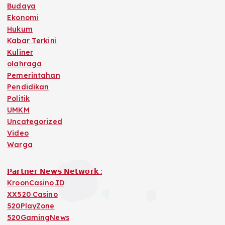
Budaya
Ekonomi
Hukum
Kabar Terkini
Kuliner
olahraga
Pemerintahan
Pendidikan
Politik
UMKM
Uncategorized
Video
Warga
𝗣𝗮𝗿𝘁𝗻𝗲𝗿 𝗡𝗲𝘄𝘀 𝗡𝗲𝘁𝘄𝗼𝗿𝗸 :
KroonCasino.ID
XX520 Casino
520PlayZone
520GamingNews