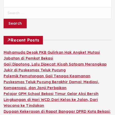
S
e
a
r
c
h
Recent Posts
f
o
Mahamuda Desak PKB Gulirkan Hak Angket Mutasi
r
Jabatan di Pemkot Bekasi
:
Gaji Dipotong, Lalu Dipecat: Kisah Satpam Merangkap
Jukir di Puskesmas Teluk Pucung
Polemik Pemotongan Gaji Tenaga Keamanan
Puskesmas Teluk Pucung Berakhir Damai: Mediasi,
Kompensasi, dan Janji Perbaikan
Pelajar GPM School Bekasi Timur Gelar Aksi Bersih
Lingkungan di Hari WCD: Dari Kelas ke Jalan, Dari
Wacana ke Tindakan
Dugaan Kekerasan di Rapat Banggar DPRD Kota Bekasi: