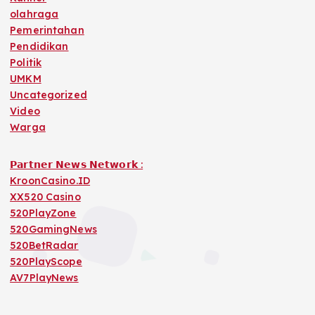
olahraga
Pemerintahan
Pendidikan
Politik
UMKM
Uncategorized
Video
Warga
𝗣𝗮𝗿𝘁𝗻𝗲𝗿 𝗡𝗲𝘄𝘀 𝗡𝗲𝘁𝘄𝗼𝗿𝗸 :
KroonCasino.ID
XX520 Casino
520PlayZone
520GamingNews
520BetRadar
520PlayScope
AV7PlayNews