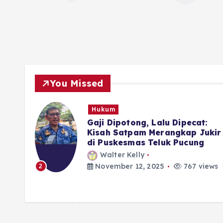
You Missed
Hukum
rkan
Gaji Dipotong, Lalu Dipecat:
 di
Kisah Satpam Merangkap Jukir
di Puskesmas Teluk Pucung
Walter Kelly
iews
November 12, 2025
767 views
2