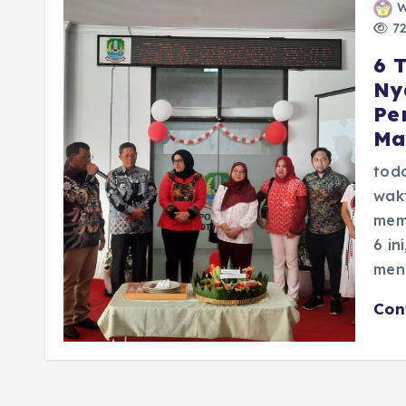
W
72
6 
Ny
Pe
Ma
tod
wak
memb
6 in
men
Con