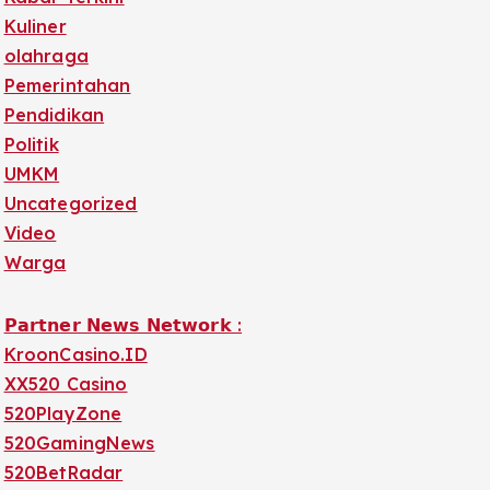
Kuliner
olahraga
Pemerintahan
Pendidikan
Politik
UMKM
Uncategorized
Video
Warga
𝗣𝗮𝗿𝘁𝗻𝗲𝗿 𝗡𝗲𝘄𝘀 𝗡𝗲𝘁𝘄𝗼𝗿𝗸 :
KroonCasino.ID
XX520 Casino
520PlayZone
520GamingNews
520BetRadar