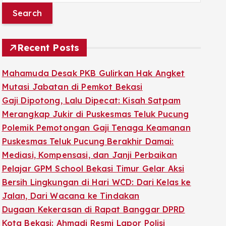
a
r
c
Recent Posts
h
f
Mahamuda Desak PKB Gulirkan Hak Angket
o
Mutasi Jabatan di Pemkot Bekasi
r
Gaji Dipotong, Lalu Dipecat: Kisah Satpam
:
Merangkap Jukir di Puskesmas Teluk Pucung
Polemik Pemotongan Gaji Tenaga Keamanan
Puskesmas Teluk Pucung Berakhir Damai:
Mediasi, Kompensasi, dan Janji Perbaikan
Pelajar GPM School Bekasi Timur Gelar Aksi
Bersih Lingkungan di Hari WCD: Dari Kelas ke
Jalan, Dari Wacana ke Tindakan
Dugaan Kekerasan di Rapat Banggar DPRD
Kota Bekasi: Ahmadi Resmi Lapor Polisi