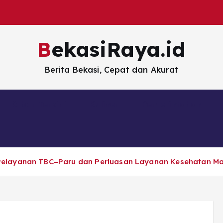
BekasiRaya.id
Berita Bekasi, Cepat dan Akurat
Kabar Terkini
Kuliner
Pemerintahan
Pelayanan TBC–Paru dan Perluasan Layanan Kesehatan M