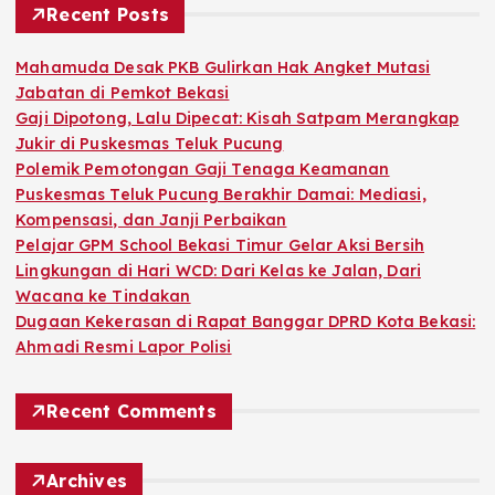
h
Recent Posts
f
o
Mahamuda Desak PKB Gulirkan Hak Angket Mutasi
r
Jabatan di Pemkot Bekasi
:
Gaji Dipotong, Lalu Dipecat: Kisah Satpam Merangkap
Jukir di Puskesmas Teluk Pucung
Polemik Pemotongan Gaji Tenaga Keamanan
Puskesmas Teluk Pucung Berakhir Damai: Mediasi,
Kompensasi, dan Janji Perbaikan
Pelajar GPM School Bekasi Timur Gelar Aksi Bersih
Lingkungan di Hari WCD: Dari Kelas ke Jalan, Dari
Wacana ke Tindakan
Dugaan Kekerasan di Rapat Banggar DPRD Kota Bekasi:
Ahmadi Resmi Lapor Polisi
Recent Comments
Archives