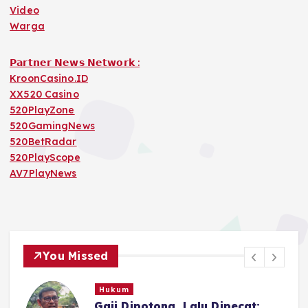
Video
Warga
𝗣𝗮𝗿𝘁𝗻𝗲𝗿 𝗡𝗲𝘄𝘀 𝗡𝗲𝘁𝘄𝗼𝗿𝗸 :
KroonCasino.ID
XX520 Casino
520PlayZone
520GamingNews
520BetRadar
520PlayScope
AV7PlayNews
You Missed
Hukum
n
Gaji Dipotong, Lalu Dipecat: