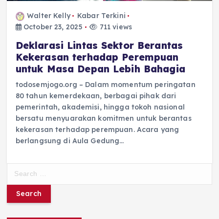
Walter Kelly
Kabar Terkini
October 23, 2025
711 views
Deklarasi Lintas Sektor Berantas
Kekerasan terhadap Perempuan
untuk Masa Depan Lebih Bahagia
todosemjogo.org – Dalam momentum peringatan
80 tahun kemerdekaan, berbagai pihak dari
pemerintah, akademisi, hingga tokoh nasional
bersatu menyuarakan komitmen untuk berantas
kekerasan terhadap perempuan. Acara yang
berlangsung di Aula Gedung…
S
e
a
r
c