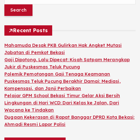
e
a
r
c
h
Recent Posts
f
o
Mahamuda Desak PKB Gulirkan Hak Angket Mutasi
r
Jabatan di Pemkot Bekasi
:
Gaji Dipotong, Lalu Dipecat: Kisah Satpam Merangkap
Jukir di Puskesmas Teluk Pucung
Polemik Pemotongan Gaji Tenaga Keamanan
Puskesmas Teluk Pucung Berakhir Damai: Mediasi,
Kompensasi, dan Janji Perbaikan
Pelajar GPM School Bekasi Timur Gelar Aksi Bersih
Lingkungan di Hari WCD: Dari Kelas ke Jalan, Dari
Wacana ke Tindakan
Dugaan Kekerasan di Rapat Banggar DPRD Kota Bekasi:
Ahmadi Resmi Lapor Polisi