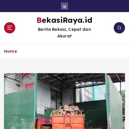
S
k
i
BekasiRaya.id
p
Berita Bekasi, Cepat dan
t
Akurat
o
c
o
Home
n
t
e
n
t