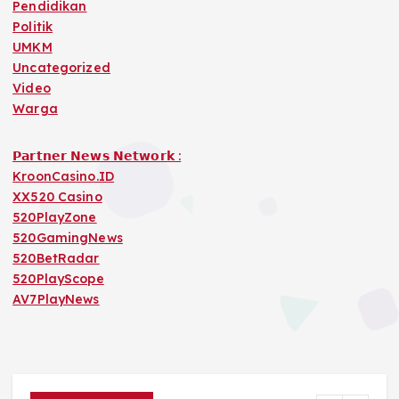
Pendidikan
Politik
UMKM
Uncategorized
Video
Warga
𝗣𝗮𝗿𝘁𝗻𝗲𝗿 𝗡𝗲𝘄𝘀 𝗡𝗲𝘁𝘄𝗼𝗿𝗸 :
KroonCasino.ID
XX520 Casino
520PlayZone
520GamingNews
520BetRadar
520PlayScope
AV7PlayNews