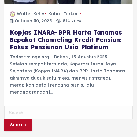
Walter Kelly
Kabar Terkini
October 30, 2025
814 views
Kopjas INARA–BPR Harta Tanamas
Sepakat Channeling Kredit Pensiun:
Fokus Pensiunan Usia Platinum
Todosemjogo.org – Bekasi, 15 Agustus 2025—
Setelah sempat tertunda, Koperasi Insan Jaya
Sejahtera (Kopjas INARA) dan BPR Harta Tanamas
akhirnya duduk satu meja, menyisir strategi,
merapikan detail rencana bisnis, lalu
menandatangani…
S
e
a
r