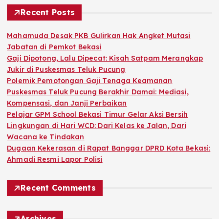
c
h
Recent Posts
f
o
Mahamuda Desak PKB Gulirkan Hak Angket Mutasi
r
Jabatan di Pemkot Bekasi
:
Gaji Dipotong, Lalu Dipecat: Kisah Satpam Merangkap
Jukir di Puskesmas Teluk Pucung
Polemik Pemotongan Gaji Tenaga Keamanan
Puskesmas Teluk Pucung Berakhir Damai: Mediasi,
Kompensasi, dan Janji Perbaikan
Pelajar GPM School Bekasi Timur Gelar Aksi Bersih
Lingkungan di Hari WCD: Dari Kelas ke Jalan, Dari
Wacana ke Tindakan
Dugaan Kekerasan di Rapat Banggar DPRD Kota Bekasi:
Ahmadi Resmi Lapor Polisi
Recent Comments
Archives