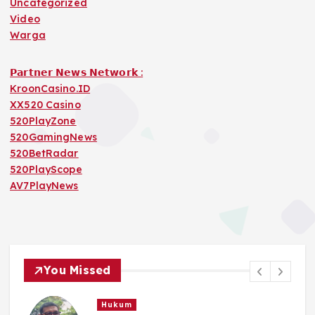
Uncategorized
Video
Warga
𝗣𝗮𝗿𝘁𝗻𝗲𝗿 𝗡𝗲𝘄𝘀 𝗡𝗲𝘁𝘄𝗼𝗿𝗸 :
KroonCasino.ID
XX520 Casino
520PlayZone
520GamingNews
520BetRadar
520PlayScope
AV7PlayNews
You Missed
Hukum