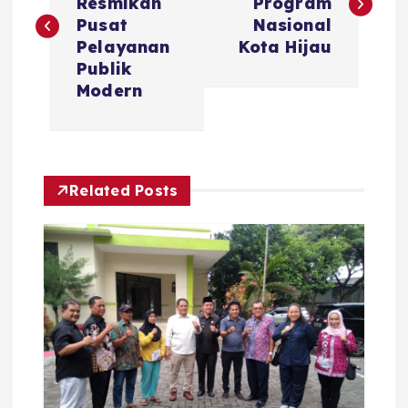
Resmikan
Program
s
Pusat
Nasional
Pelayanan
Kota Hijau
t
Publik
Modern
n
a
Related Posts
v
i
g
a
t