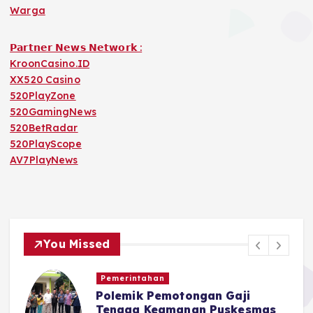
Warga
𝗣𝗮𝗿𝘁𝗻𝗲𝗿 𝗡𝗲𝘄𝘀 𝗡𝗲𝘁𝘄𝗼𝗿𝗸 :
KroonCasino.ID
XX520 Casino
520PlayZone
520GamingNews
520BetRadar
520PlayScope
AV7PlayNews
You Missed
Pemerintahan
Polemik Pemotongan Gaji
r
Tenaga Keamanan Puskesmas