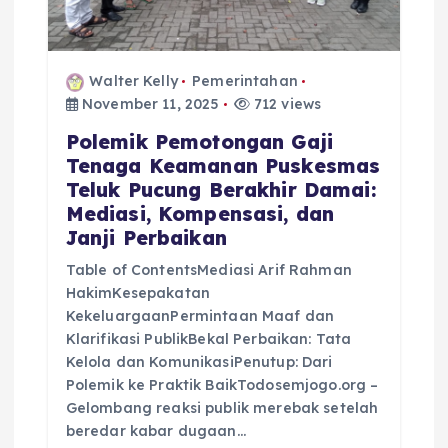
i
o
Walter Kelly
Pemerintahan
November 11, 2025
712 views
n
Polemik Pemotongan Gaji
Tenaga Keamanan Puskesmas
Teluk Pucung Berakhir Damai:
Mediasi, Kompensasi, dan
Janji Perbaikan
Table of ContentsMediasi Arif Rahman
HakimKesepakatan
KekeluargaanPermintaan Maaf dan
Klarifikasi PublikBekal Perbaikan: Tata
Kelola dan KomunikasiPenutup: Dari
Polemik ke Praktik BaikTodosemjogo.org –
Gelombang reaksi publik merebak setelah
beredar kabar dugaan…