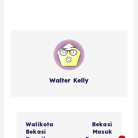
Walter Kelly
P
Walikota
Bekasi
o
Bekasi
Masuk