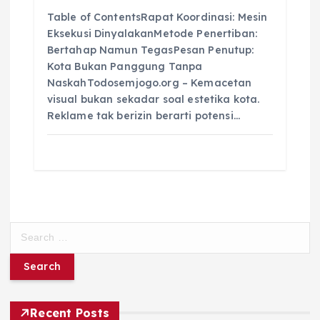
Table of ContentsRapat Koordinasi: Mesin
Eksekusi DinyalakanMetode Penertiban:
Bertahap Namun TegasPesan Penutup:
Kota Bukan Panggung Tanpa
NaskahTodosemjogo.org – Kemacetan
visual bukan sekadar soal estetika kota.
Reklame tak berizin berarti potensi…
S
e
a
r
c
h
Recent Posts