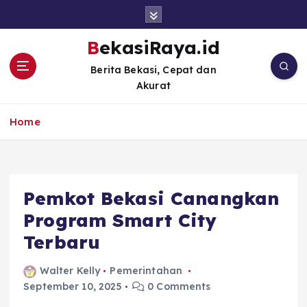
S
k
i
BekasiRaya.id
p
Berita Bekasi, Cepat dan
t
Akurat
o
c
o
Home
n
t
e
n
Pemkot Bekasi Canangkan
t
Program Smart City
Terbaru
Walter Kelly
Pemerintahan
September 10, 2025
0 Comments