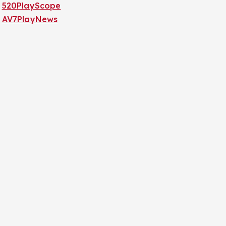
520PlayScope
AV7PlayNews