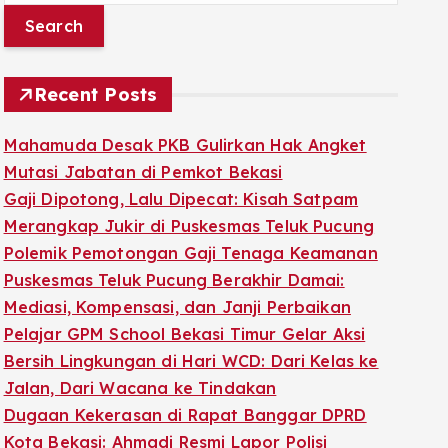
a
r
c
Recent Posts
h
f
Mahamuda Desak PKB Gulirkan Hak Angket
o
Mutasi Jabatan di Pemkot Bekasi
r
Gaji Dipotong, Lalu Dipecat: Kisah Satpam
:
Merangkap Jukir di Puskesmas Teluk Pucung
Polemik Pemotongan Gaji Tenaga Keamanan
Puskesmas Teluk Pucung Berakhir Damai:
Mediasi, Kompensasi, dan Janji Perbaikan
Pelajar GPM School Bekasi Timur Gelar Aksi
Bersih Lingkungan di Hari WCD: Dari Kelas ke
Jalan, Dari Wacana ke Tindakan
Dugaan Kekerasan di Rapat Banggar DPRD
Kota Bekasi: Ahmadi Resmi Lapor Polisi