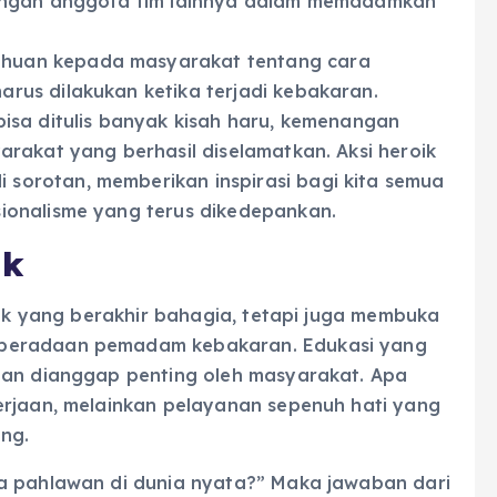
 dengan anggota tim lainnya dalam memadamkan
ahuan kepada masyarakat tentang cara
us dilakukan ketika terjadi kebakaran.
isa ditulis banyak kisah haru, kemenangan
rakat yang berhasil diselamatkan. Aksi heroik
orotan, memberikan inspirasi bagi kita semua
ionalisme yang terus dikedepankan.
ik
roik yang berakhir bahagia, tetapi juga membuka
eberadaan pemadam kebakaran. Edukasi yang
dan dianggap penting oleh masyarakat. Apa
erjaan, melainkan pelayanan sepenuh hati yang
ng.
da pahlawan di dunia nyata?” Maka jawaban dari