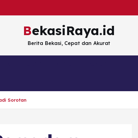
BekasiRaya.id
Berita Bekasi, Cepat dan Akurat
Kabar Terkini
Kuliner
Pemerintahan
adi Sorotan