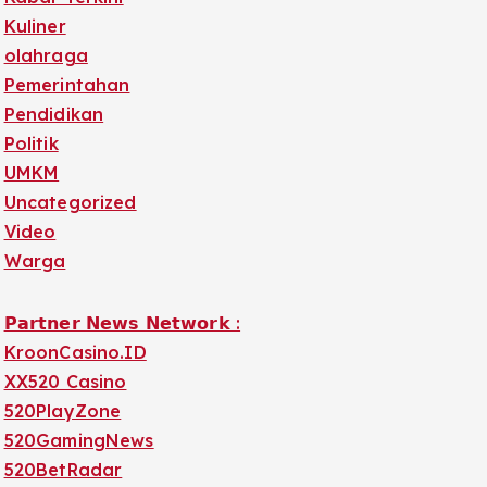
Kuliner
olahraga
Pemerintahan
Pendidikan
Politik
UMKM
Uncategorized
Video
Warga
𝗣𝗮𝗿𝘁𝗻𝗲𝗿 𝗡𝗲𝘄𝘀 𝗡𝗲𝘁𝘄𝗼𝗿𝗸 :
KroonCasino.ID
XX520 Casino
520PlayZone
520GamingNews
520BetRadar