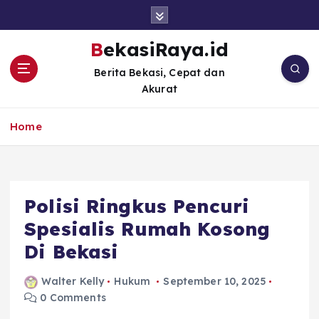
S
k
i
BekasiRaya.id
p
Berita Bekasi, Cepat dan
t
Akurat
o
c
o
Home
n
t
e
n
Polisi Ringkus Pencuri
t
Spesialis Rumah Kosong
Di Bekasi
Walter Kelly
Hukum
September 10, 2025
0 Comments