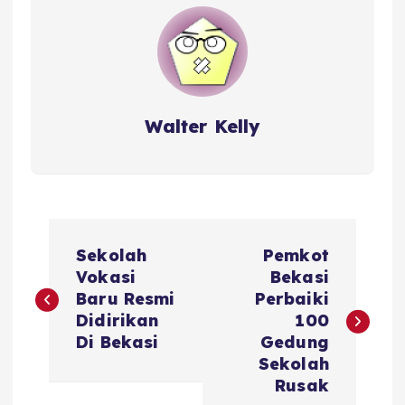
Walter Kelly
P
Sekolah
Pemkot
o
Vokasi
Bekasi
Baru Resmi
Perbaiki
s
Didirikan
100
Di Bekasi
Gedung
t
Sekolah
Rusak