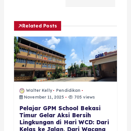
n
a
Related Posts
v
i
g
a
t
Walter Kelly
Pendidikan
November 11, 2025
705 views
i
Pelajar GPM School Bekasi
o
Timur Gelar Aksi Bersih
Lingkungan di Hari WCD: Dari
Kelas ke Jalan, Dari Wacana