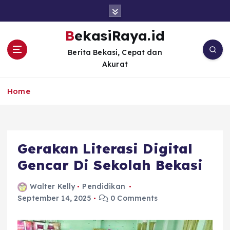
S
k
i
BekasiRaya.id
p
Berita Bekasi, Cepat dan
t
Akurat
o
c
o
Home
n
t
e
n
Gerakan Literasi Digital
t
Gencar Di Sekolah Bekasi
Walter Kelly
Pendidikan
September 14, 2025
0 Comments