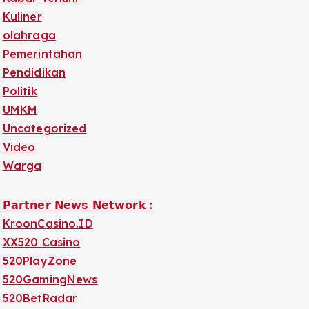
Kuliner
olahraga
Pemerintahan
Pendidikan
Politik
UMKM
Uncategorized
Video
Warga
𝗣𝗮𝗿𝘁𝗻𝗲𝗿 𝗡𝗲𝘄𝘀 𝗡𝗲𝘁𝘄𝗼𝗿𝗸 :
KroonCasino.ID
XX520 Casino
520PlayZone
520GamingNews
520BetRadar