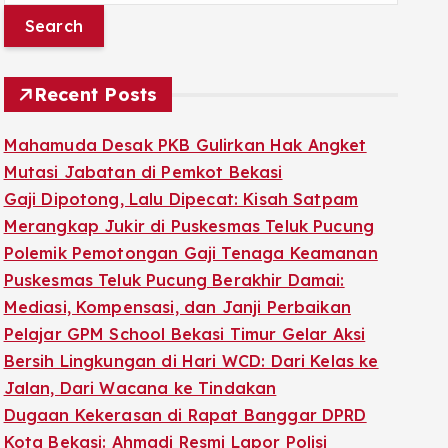
a
r
c
Recent Posts
h
f
Mahamuda Desak PKB Gulirkan Hak Angket
o
Mutasi Jabatan di Pemkot Bekasi
r
Gaji Dipotong, Lalu Dipecat: Kisah Satpam
:
Merangkap Jukir di Puskesmas Teluk Pucung
Polemik Pemotongan Gaji Tenaga Keamanan
Puskesmas Teluk Pucung Berakhir Damai:
Mediasi, Kompensasi, dan Janji Perbaikan
Pelajar GPM School Bekasi Timur Gelar Aksi
Bersih Lingkungan di Hari WCD: Dari Kelas ke
Jalan, Dari Wacana ke Tindakan
Dugaan Kekerasan di Rapat Banggar DPRD
Kota Bekasi: Ahmadi Resmi Lapor Polisi