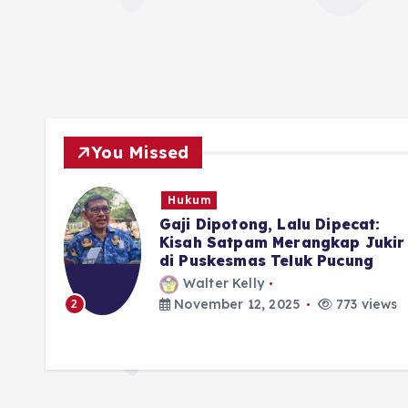
You Missed
Hukum
rkan
Gaji Dipotong, Lalu Dipecat:
 di
Kisah Satpam Merangkap Jukir
di Puskesmas Teluk Pucung
Walter Kelly
iews
November 12, 2025
773 views
2